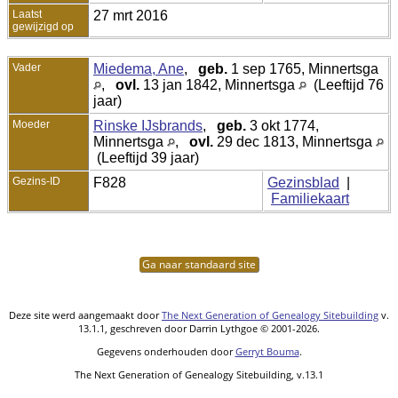
Laatst
27 mrt 2016
gewijzigd op
Vader
Miedema, Ane
,
geb.
1 sep 1765, Minnertsga
,
ovl.
13 jan 1842, Minnertsga
(Leeftijd 76
jaar)
Moeder
Rinske IJsbrands
,
geb.
3 okt 1774,
Minnertsga
,
ovl.
29 dec 1813, Minnertsga
(Leeftijd 39 jaar)
Gezins-ID
F828
Gezinsblad
|
Familiekaart
Ga naar standaard site
Deze site werd aangemaakt door
The Next Generation of Genealogy Sitebuilding
v.
13.1.1, geschreven door Darrin Lythgoe © 2001-2026.
Gegevens onderhouden door
Gerryt Bouma
.
The Next Generation of Genealogy Sitebuilding, v.13.1