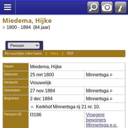
Miedema, Hijke
1800 - 1884 (84 jaar)
Persoonlijke informatie
|
Alles
|
PDF
Naam
Miedema
,
Hijke
Geboren
25 mrt 1800
Minnertsga
Geslacht
Vrouwelijk
Overleden
27 nov 1884
Minnertsga
Begraven
2 dec 1884
Minnertsga
Kerkhof Minnertsga rij 21 nr. 10.
Persoon-ID
I3186
Vroegere
bewoners
Minnertsga e.o.