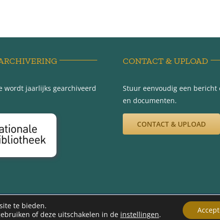
ARCHIVERING
CONTACT & UPLOAD
 wordt jaarlijks gearchiveerd
Stuur eenvoudig een bericht e
en documenten.
CONTACT & UPLOAD
012 -2026 | Werkgroep Minnertsga Vroeger | Ontwerp en beheer Gerryt Bou
ite te bieden.
Accept
gebruiken of deze uitschakelen in de
instellingen
.