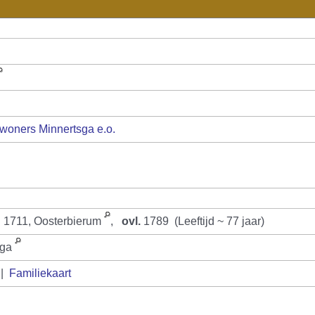
woners Minnertsga e.o.
 1711, Oosterbierum
,
ovl.
1789 (Leeftijd ~ 77 jaar)
sga
|
Familiekaart