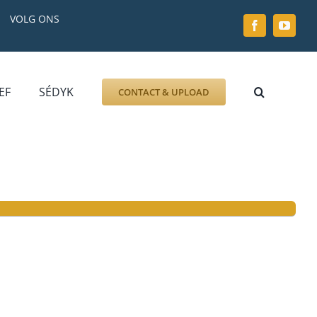
VOLG ONS
EF
SÉDYK
CONTACT & UPLOAD
ZOEK AFBEELDING
FOTO
DOCUMENT
GRAFZERK
ALLLES