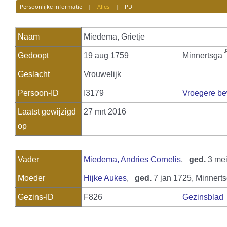
Persoonlijke informatie
|
Alles
|
PDF
Naam
Miedema
,
Grietje
Gedoopt
19 aug 1759
Minnertsga
Geslacht
Vrouwelijk
Persoon-ID
I3179
Vroegere be
Laatst gewijzigd
27 mrt 2016
op
Vader
Miedema, Andries Cornelis
,
ged.
3 mei
Moeder
Hijke Aukes
,
ged.
7 jan 1725, Minnert
Gezins-ID
F826
Gezinsblad