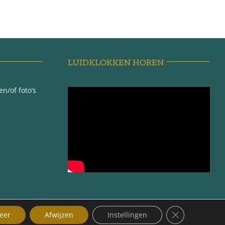
LUIDKLOKKEN HOREN
n/of foto’s
ma |
Sluit AVG/GDP
eer
Afwijzen
Instellingen