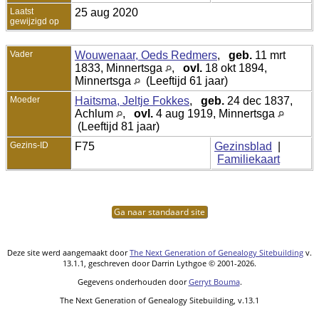
Laatst
25 aug 2020
gewijzigd op
Vader
Wouwenaar, Oeds Redmers
,
geb.
11 mrt
1833, Minnertsga
,
ovl.
18 okt 1894,
Minnertsga
(Leeftijd 61 jaar)
Moeder
Haitsma, Jeltje Fokkes
,
geb.
24 dec 1837,
Achlum
,
ovl.
4 aug 1919, Minnertsga
(Leeftijd 81 jaar)
Gezins-ID
F75
Gezinsblad
|
Familiekaart
Ga naar standaard site
Deze site werd aangemaakt door
The Next Generation of Genealogy Sitebuilding
v.
13.1.1, geschreven door Darrin Lythgoe © 2001-2026.
Gegevens onderhouden door
Gerryt Bouma
.
The Next Generation of Genealogy Sitebuilding, v.13.1