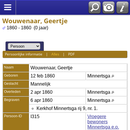
Wouwenaar, Geertje
1860 - 1860 (0 jaar)
Persoonlijke informatie
|
Alles
|
PDF
Naam
Wouwenaar
,
Geertje
Geboren
12 feb 1860
Minnertsga
Geslacht
Mannelijk
Overleden
2 apr 1860
Minnertsga
Begraven
6 apr 1860
Minnertsga
Kerkhof Minnertsga rij 9, nr. 1.
Persoon-ID
I315
Vroegere
bewoners
Minnertsga e.o.