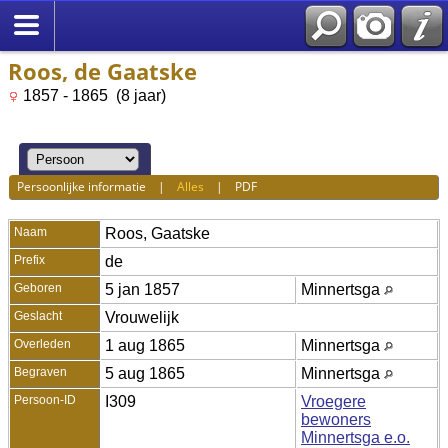
Roos, de Gaatske
1857 - 1865 (8 jaar)
Persoonlijke informatie
|
Alles
|
PDF
Naam
Roos
,
Gaatske
Prefix
de
Geboren
5 jan 1857
Minnertsga
Geslacht
Vrouwelijk
Overleden
1 aug 1865
Minnertsga
Begraven
5 aug 1865
Minnertsga
Persoon-ID
I309
Vroegere
bewoners
Minnertsga e.o.