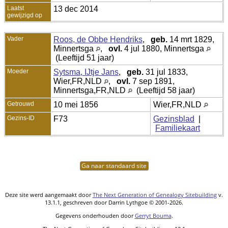
Laatst
13 dec 2014
gewijzigd op
Vader
Roos, de Obbe Hendriks
,
geb.
14 mrt 1829,
Minnertsga
,
ovl.
4 jul 1880, Minnertsga
(Leeftijd 51 jaar)
Moeder
Sytsma, IJtje Jans
,
geb.
31 jul 1833,
Wier,FR,NLD
,
ovl.
7 sep 1891,
Minnertsga,FR,NLD
(Leeftijd 58 jaar)
Getrouwd
10 mei 1856
Wier,FR,NLD
Gezins-ID
F73
Gezinsblad
|
Familiekaart
Ga naar standaard site
Deze site werd aangemaakt door
The Next Generation of Genealogy Sitebuilding
v.
13.1.1, geschreven door Darrin Lythgoe © 2001-2026.
Gegevens onderhouden door
Gerryt Bouma
.