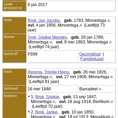
Laatst
6 jan 2017
gewijzigd op
Vader
Brok, Jan Jacobs
,
geb.
1783, Minnertsga
,
ovl.
4 jan 1856, Minnertsga
(Leeftijd 73
jaar)
Moeder
Smit, Sijpkje Meintes
,
geb.
28 jan 1789,
Minnertsga
,
ovl.
8 mei 1863, Minnertsga
(Leeftijd 74 jaar)
Gezins-ID
F699
Gezinsblad
|
Familiekaart
Gezin
Reisma, Trijntje Heins
,
geb.
26 mei 1826,
Minnertsga
,
ovl.
27 mrt 1908, Minnertsga
(Leeftijd 81 jaar)
Getrouwd
16 mei 1846
Barradeel
Kinderen
+
1.
Brok, Sijpkje
,
geb.
13 sep 1847,
Minnertsga
,
ovl.
18 aug 1918, Berlikum
(Leeftijd 70 jaar)
+
2.
Brok, Janke
,
geb.
10 jan 1850,
Minnertsga
,
ovl.
18 jul 1913, Menaldum