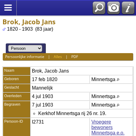
Brok, Jacob Jans
1820 - 1903 (83 jaar)
Persoonlijke informatie
|
Alles
|
PDF
Naam
Brok
,
Jacob Jans
Geboren
17 feb 1820
Minnertsga
Geslacht
Mannelijk
Overleden
4 jul 1903
Minnertsga
Begraven
7 jul 1903
Minnertsga
Kerkhof Minnertsga rij 26 nr. 19.
Persoon-ID
I2731
Vroegere
bewoners
Minnertsga e.o.