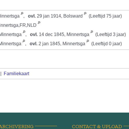
Minnertsga
,
ovl.
29 jan 1914, Bolsward
(Leeftijd 75 jaar)
Minnertsga,FR,NLD
 Minnertsga
,
ovl.
14 dec 1845, Minnertsga
(Leeftijd 3 jaar)
Minnertsga
,
ovl.
2 jan 1845, Minnertsga
(Leeftijd 0 jaar)
|
Familiekaart
ARCHIVERING
CONTACT & UPLOAD