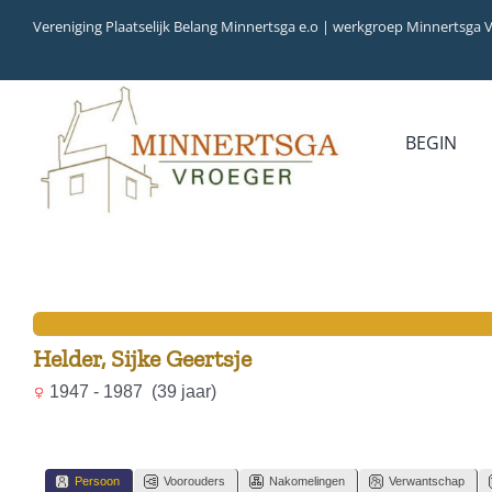
Ga
Vereniging Plaatselijk Belang Minnertsga e.o | werkgroep Minnertsga 
naar
inhoud
BEGIN
MEDIA
INVENTARIS
COLLECTIEBANK
ARCHIEFSTUKKEN
AUDIO
VERHALEN
VIDEO (FILM)
AANWINSTEN
INWONERS 65+ IN 1979
Helder, Sijke Geertsje
1947 - 1987 (39 jaar)
Persoon
Voorouders
Nakomelingen
Verwantschap