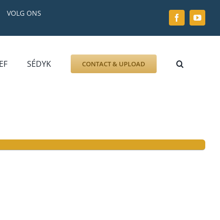
VOLG ONS
EF
SÉDYK
CONTACT & UPLOAD
ZOEK AFBEELDING
FOTO
DOCUMENT
GRAFZERK
ALLLES