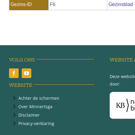
Gezins-ID
F6
Gezinsblad
VOLG ONS
WEBSITE 
Deze website
door:
WEBSITE
Achter de schermen
Over Minnertsga
Disclaimer
Privacy-verklaring