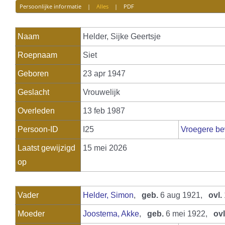
Persoonlijke informatie
|
Alles
|
PDF
Naam
Helder
,
Sijke Geertsje
Roepnaam
Siet
Geboren
23 apr 1947
Geslacht
Vrouwelijk
Overleden
13 feb 1987
Persoon-ID
I25
Vroegere be
Laatst gewijzigd
15 mei 2026
op
Vader
Helder, Simon
,
geb.
6 aug 1921,
ovl.
Moeder
Joostema, Akke
,
geb.
6 mei 1922,
ovl