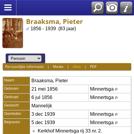
Braaksma, Pieter
1856 - 1939 (83 jaar)
Persoonlijke informatie
|
Media
|
Alles
|
PDF
Naam
Braaksma
,
Pieter
Geboren
21 mei 1856
Minnertsga
Gedoopt
6 jul 1856
Minnertsga
Geslacht
Mannelijk
Overleden
3 dec 1939
Minnertsga
Begraven
5 dec 1939
Minnertsga
Kerkhof Minnertsga rij 33 nr. 2.