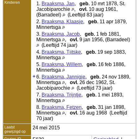
Kinderen
1.
Braaksma, Jan
,
geb.
10 mrt 1878, St.
Jacobiparochie
,
ovl.
10 aug 1961,
(Barradeel)
(Leeftijd 83 jaar)
2.
Braaksma, Klaasje
,
geb.
11 apr 1879,
Minnertsga
3.
Braaksma, Jacob
,
geb.
1 feb 1881,
Minnertsga
,
ovl.
9 jan 1956, (Barradeel)
(Leeftijd 74 jaar)
4.
Braaksma, Tjitske
,
geb.
19 sep 1883,
Minnertsga
5.
Braaksma, Willem
,
geb.
16 feb 1886,
Minnertsga
+
6.
Braaksma, Jannigje
,
geb.
24 nov 1889,
Minnertsga
,
ovl.
26 dec 1962, St.
Jacobiparochie
(Leeftijd 73 jaar)
7.
Braaksma, Trijntje
,
geb.
1 mei 1893,
Minnertsga
8.
Braaksma, Fetzen
,
geb.
31 jan 1898,
Minnertsga
,
ovl.
16 aug 1968 (Leeftijd
70 jaar)
Laatst
24 mei 2015
gewijzigd op
Gezins-ID