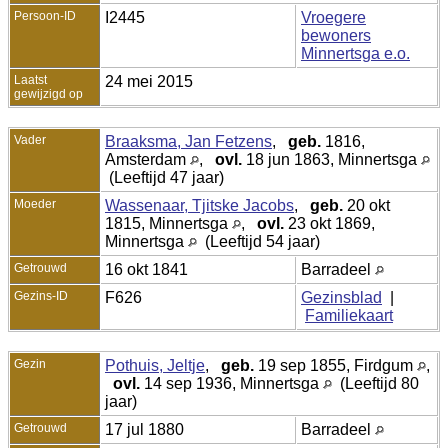
Persoon-ID
I2445
Vroegere
bewoners
Minnertsga e.o.
Laatst
24 mei 2015
gewijzigd op
Vader
Braaksma, Jan Fetzens
,
geb.
1816,
Amsterdam
,
ovl.
18 jun 1863, Minnertsga
(Leeftijd 47 jaar)
Moeder
Wassenaar, Tjitske Jacobs
,
geb.
20 okt
1815, Minnertsga
,
ovl.
23 okt 1869,
Minnertsga
(Leeftijd 54 jaar)
Getrouwd
16 okt 1841
Barradeel
Gezins-ID
F626
Gezinsblad
|
Familiekaart
Gezin
Pothuis, Jeltje
,
geb.
19 sep 1855, Firdgum
,
ovl.
14 sep 1936, Minnertsga
(Leeftijd 80
jaar)
Getrouwd
17 jul 1880
Barradeel