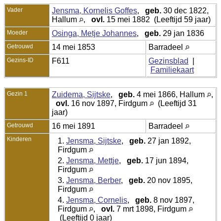
Vader
Jensma, Kornelis Goffes
,
geb.
30 dec 1822,
Hallum
,
ovl.
15 mei 1882 (Leeftijd 59 jaar)
Moeder
Osinga, Metje Johannes
,
geb.
29 jan 1836
Getrouwd
14 mei 1853
Barradeel
Gezins-ID
F611
Gezinsblad
|
Familiekaart
Gezin 1
Zuidema, Sijtske
,
geb.
4 mei 1866, Hallum
,
ovl.
16 nov 1897, Firdgum
(Leeftijd 31
jaar)
Getrouwd
16 mei 1891
Barradeel
Kinderen
1.
Jensma, Sijtske
,
geb.
27 jan 1892,
Firdgum
2.
Jensma, Mettje
,
geb.
17 jun 1894,
Firdgum
3.
Jensma, Berber
,
geb.
20 nov 1895,
Firdgum
4.
Jensma, Cornelis
,
geb.
8 nov 1897,
Firdgum
,
ovl.
7 mrt 1898, Firdgum
(Leeftijd 0 jaar)