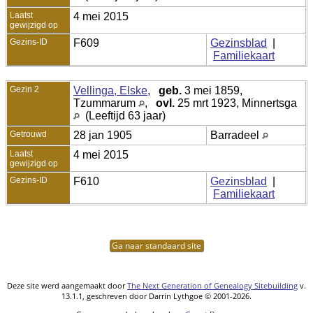
Laatst
4 mei 2015
gewijzigd op
Gezins-ID
F609
Gezinsblad
|
Familiekaart
Gezin 2
Vellinga, Elske
,
geb.
3 mei 1859,
Tzummarum
,
ovl.
25 mrt 1923, Minnertsga
(Leeftijd 63 jaar)
Getrouwd
28 jan 1905
Barradeel
Laatst
4 mei 2015
gewijzigd op
Gezins-ID
F610
Gezinsblad
|
Familiekaart
Ga naar standaard site
Deze site werd aangemaakt door
The Next Generation of Genealogy Sitebuilding
v.
13.1.1, geschreven door Darrin Lythgoe © 2001-2026.