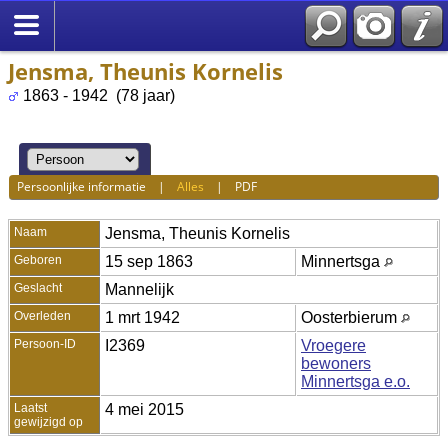
Jensma, Theunis Kornelis
1863 - 1942 (78 jaar)
Persoonlijke informatie
|
Alles
|
PDF
Naam
Jensma
,
Theunis Kornelis
Geboren
15 sep 1863
Minnertsga
Geslacht
Mannelijk
Overleden
1 mrt 1942
Oosterbierum
Persoon-ID
I2369
Vroegere
bewoners
Minnertsga e.o.
Laatst
4 mei 2015
gewijzigd op