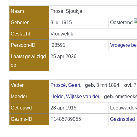
Naam
Prosé
,
Sjoukje
Geboren
8 jul 1915
Oosterend
Geslacht
Vrouwelijk
Persoon-ID
I23591
Vroegere be
Laatst gewijzigd
25 apr 2026
op
Vader
Proscé, Geert
,
geb.
3 mrt 1894,
ovl.
7
Moeder
Heide, Wijtske van der
,
geb.
omstreeks
Getrouwd
28 apr 1915
Leeuwarder
Gezins-ID
F1485789055
Gezinsblad