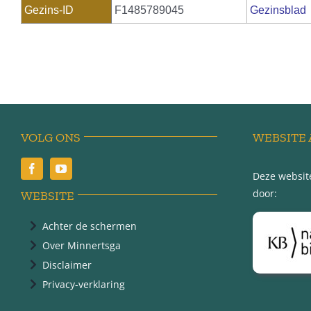
Gezins-ID
F1485789045
Gezinsblad
VOLG ONS
WEBSITE 
Deze website
door:
WEBSITE
Achter de schermen
Over Minnertsga
Disclaimer
Privacy-verklaring