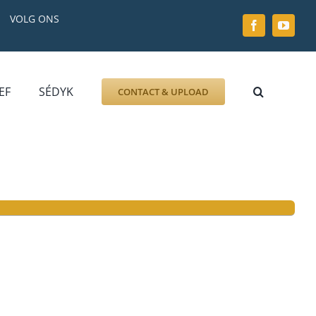
VOLG ONS
EF
SÉDYK
CONTACT & UPLOAD
ZOEK AFBEELDING
FOTO
DOCUMENT
GRAFZERK
ALLLES