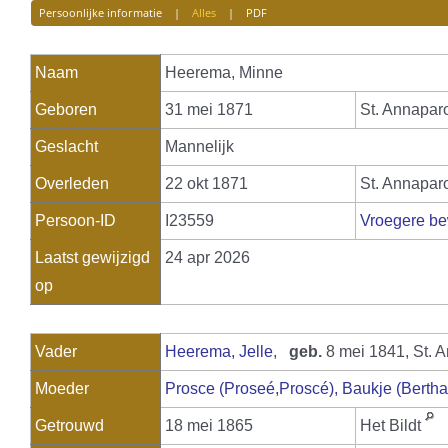
Persoonlijke informatie
|
Alles
|
PDF
Naam
Heerema
,
Minne
Geboren
31 mei 1871
St. Annapar
Geslacht
Mannelijk
Overleden
22 okt 1871
St. Annapar
Persoon-ID
I23559
Vroegere be
Laatst gewijzigd
24 apr 2026
op
Vader
Heerema, Jelle
,
geb.
8 mei 1841, St. 
Moeder
Prosce (Proseé,Proscé), Baukje (Bertha
Getrouwd
18 mei 1865
Het Bildt