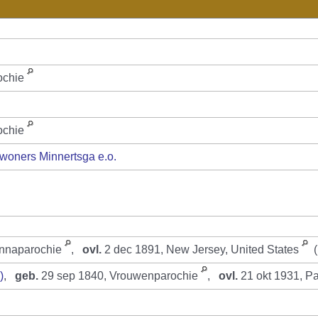
ochie
ochie
woners Minnertsga e.o.
Annaparochie
,
ovl.
2 dec 1891, New Jersey, United States
(
)
,
geb.
29 sep 1840, Vrouwenparochie
,
ovl.
21 okt 1931, Pa