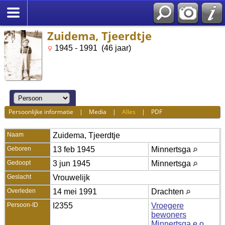
Zuidema, Tjeerdtje
1945 - 1991 (46 jaar)
Persoonlijke informatie
|
Media
|
Alles
|
PDF
Naam
Zuidema
,
Tjeerdtje
Geboren
13 feb 1945
Minnertsga
Gedoopt
3 jun 1945
Minnertsga
Geslacht
Vrouwelijk
Overleden
14 mei 1991
Drachten
Persoon-ID
I2355
Vroegere
bewoners
Minnertsga e.o.