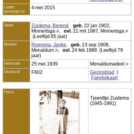
Laatst
4 mei 2015
gewijzigd op
Vader
Zuidema, Berend
,
geb.
22 jan 1902,
Minnertsga
,
ovl.
21 mrt 1987, Minnertsga
(Leeftijd 85 jaar)
Moeder
Roersma, Janke
,
geb.
13 sep 1908,
Menaldum
,
ovl.
24 feb 1988 (Leeftijd 79
jaar)
Getrouwd
25 mei 1939
Menaldumadeel
Gezins-ID
F602
Gezinsblad
|
Familiekaart
Foto's
Tjeerdtje Zuidema
(1945-1991)