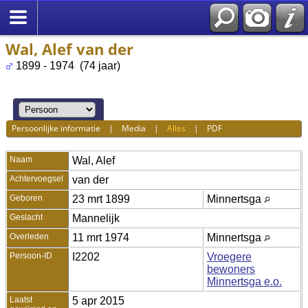
Wal, Alef van der
1899 - 1974 (74 jaar)
Persoonlijke informatie
|
Media
|
Alles
|
PDF
Naam
Wal
,
Alef
Achtervoegsel
van der
Geboren
23 mrt 1899
Minnertsga
Geslacht
Mannelijk
Overleden
11 mrt 1974
Minnertsga
Persoon-ID
I2202
Vroegere
bewoners
Minnertsga e.o.
Laatst
5 apr 2015