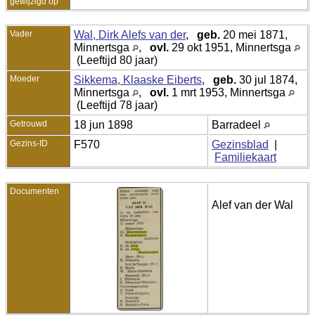
gewijzigd op
Vader
Wal, Dirk Alefs van der
,
geb.
20 mei 1871,
Minnertsga
,
ovl.
29 okt 1951, Minnertsga
(Leeftijd 80 jaar)
Moeder
Sikkema, Klaaske Eiberts
,
geb.
30 jul 1874,
Minnertsga
,
ovl.
1 mrt 1953, Minnertsga
(Leeftijd 78 jaar)
Getrouwd
18 jun 1898
Barradeel
Gezins-ID
F570
Gezinsblad
|
Familiekaart
Documenten
Alef van der Wal