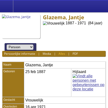
Glazema, Jantje
1887 - 1971 (84 jaar)
Persoonlijke informatie
|
Media
|
Alles
|
PDF
Naam
Glazema
,
Jantje
Geboren
25 feb 1887
Hijlaard
Geslacht
Vrouwelijk
Overleden
16 apr 1971