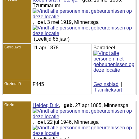
Tzummarum
,
ovl.
3 mei 1919, Minnertsga
(Leeftijd 65 jaar)
Getrouwd
11 apr 1878
Barradeel
Gezins-ID
F445
Gezinsblad
|
Familiekaart
Gezin
Helder, Dirk
,
geb.
27 apr 1885, Minnertsga
,
ovl.
22 jul 1946, Minnertsga
(Leeftijd 61 jaar)