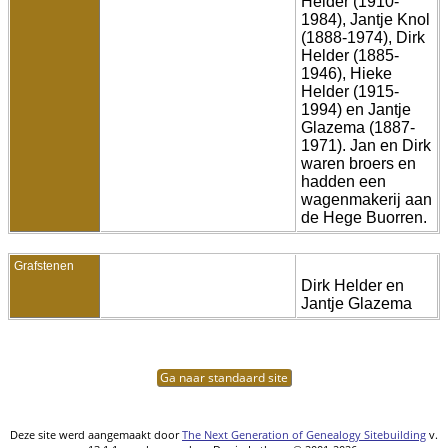
Helder (1910-
1984), Jantje Knol
(1888-1974), Dirk
Helder (1885-
1946), Hieke
Helder (1915-
1994) en Jantje
Glazema (1887-
1971). Jan en Dirk
waren broers en
hadden een
wagenmakerij aan
de Hege Buorren.
Grafstenen
Dirk Helder en
Jantje Glazema
Ga naar standaard site
Deze site werd aangemaakt door
The Next Generation of Genealogy Sitebuilding
v.