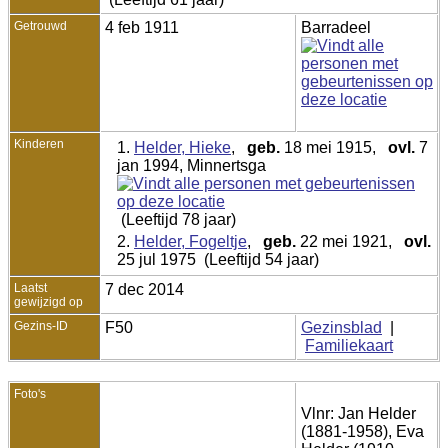
Getrouwd
4 feb 1911
Barradeel
Kinderen
1.
Helder, Hieke
,
geb.
18 mei 1915,
ovl.
7
jan 1994, Minnertsga
(Leeftijd 78 jaar)
2.
Helder, Fogeltje
,
geb.
22 mei 1921,
ovl.
25 jul 1975 (Leeftijd 54 jaar)
Laatst
7 dec 2014
gewijzigd op
Gezins-ID
F50
Gezinsblad
|
Familiekaart
Foto's
Vlnr: Jan Helder
(1881-1958), Eva