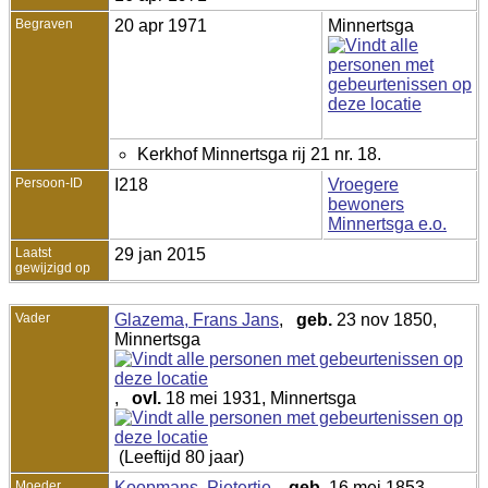
Begraven
20 apr 1971
Minnertsga
Kerkhof Minnertsga rij 21 nr. 18.
Persoon-ID
I218
Vroegere
bewoners
Minnertsga e.o.
Laatst
29 jan 2015
gewijzigd op
Vader
Glazema, Frans Jans
,
geb.
23 nov 1850,
Minnertsga
,
ovl.
18 mei 1931, Minnertsga
(Leeftijd 80 jaar)
Moeder
Koopmans, Pietertje
,
geb.
16 mei 1853,