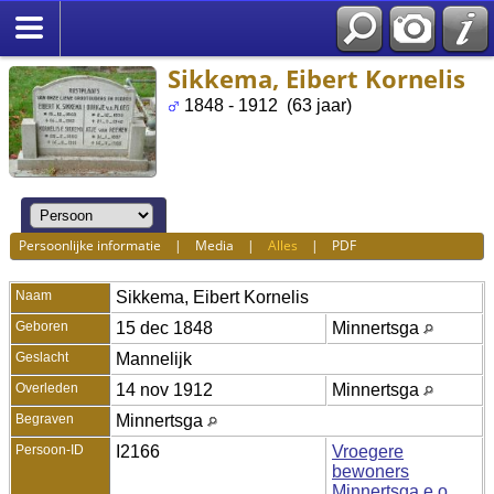
Sikkema, Eibert Kornelis
1848 - 1912 (63 jaar)
Persoonlijke informatie
|
Media
|
Alles
|
PDF
Naam
Sikkema
,
Eibert Kornelis
Geboren
15 dec 1848
Minnertsga
Geslacht
Mannelijk
Overleden
14 nov 1912
Minnertsga
Begraven
Minnertsga
Persoon-ID
I2166
Vroegere
bewoners
Minnertsga e.o.