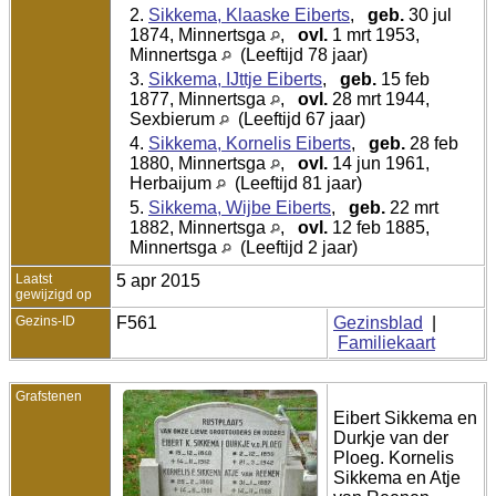
2.
Sikkema, Klaaske Eiberts
,
geb.
30 jul
1874, Minnertsga
,
ovl.
1 mrt 1953,
Minnertsga
(Leeftijd 78 jaar)
3.
Sikkema, IJttje Eiberts
,
geb.
15 feb
1877, Minnertsga
,
ovl.
28 mrt 1944,
Sexbierum
(Leeftijd 67 jaar)
4.
Sikkema, Kornelis Eiberts
,
geb.
28 feb
1880, Minnertsga
,
ovl.
14 jun 1961,
Herbaijum
(Leeftijd 81 jaar)
5.
Sikkema, Wijbe Eiberts
,
geb.
22 mrt
1882, Minnertsga
,
ovl.
12 feb 1885,
Minnertsga
(Leeftijd 2 jaar)
Laatst
5 apr 2015
gewijzigd op
Gezins-ID
F561
Gezinsblad
|
Familiekaart
Grafstenen
Eibert Sikkema en
Durkje van der
Ploeg. Kornelis
Sikkema en Atje