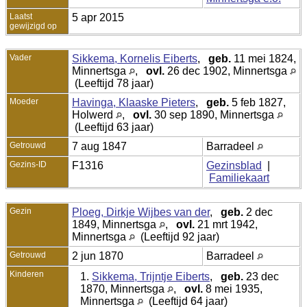
Laatst
5 apr 2015
gewijzigd op
Vader
Sikkema, Kornelis Eiberts
,
geb.
11 mei 1824,
Minnertsga
,
ovl.
26 dec 1902, Minnertsga
(Leeftijd 78 jaar)
Moeder
Havinga, Klaaske Pieters
,
geb.
5 feb 1827,
Holwerd
,
ovl.
30 sep 1890, Minnertsga
(Leeftijd 63 jaar)
Getrouwd
7 aug 1847
Barradeel
Gezins-ID
F1316
Gezinsblad
|
Familiekaart
Gezin
Ploeg, Dirkje Wijbes van der
,
geb.
2 dec
1849, Minnertsga
,
ovl.
21 mrt 1942,
Minnertsga
(Leeftijd 92 jaar)
Getrouwd
2 jun 1870
Barradeel
Kinderen
1.
Sikkema, Trijntje Eiberts
,
geb.
23 dec
1870, Minnertsga
,
ovl.
8 mei 1935,
Minnertsga
(Leeftijd 64 jaar)