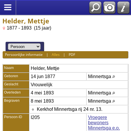
Helder, Mettje
1877 - 1893 (15 jaar)
Persoonlijke informatie
|
Alles
|
PDF
Naam
Helder
,
Mettje
Geboren
14 jun 1877
Minnertsga
Geslacht
Vrouwelijk
Overleden
4 mei 1893
Minnertsga
Begraven
8 mei 1893
Minnertsga
Kerkhof Minnertsga rij 24 nr. 13.
Persoon-ID
I205
Vroegere
bewoners
Minnertsga e.o.