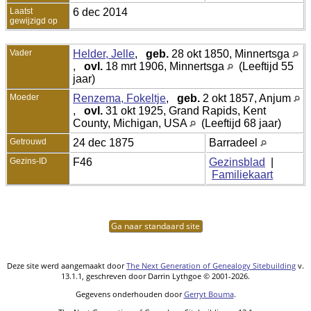
Laatst
6 dec 2014
gewijzigd op
Vader
Helder, Jelle
,
geb.
28 okt 1850, Minnertsga
,
ovl.
18 mrt 1906, Minnertsga
(Leeftijd 55
jaar)
Moeder
Renzema, Fokeltje
,
geb.
2 okt 1857, Anjum
,
ovl.
31 okt 1925, Grand Rapids, Kent
County, Michigan, USA
(Leeftijd 68 jaar)
Getrouwd
24 dec 1875
Barradeel
Gezins-ID
F46
Gezinsblad
|
Familiekaart
Ga naar standaard site
Deze site werd aangemaakt door
The Next Generation of Genealogy Sitebuilding
v.
13.1.1, geschreven door Darrin Lythgoe © 2001-2026.
Gegevens onderhouden door
Gerryt Bouma
.