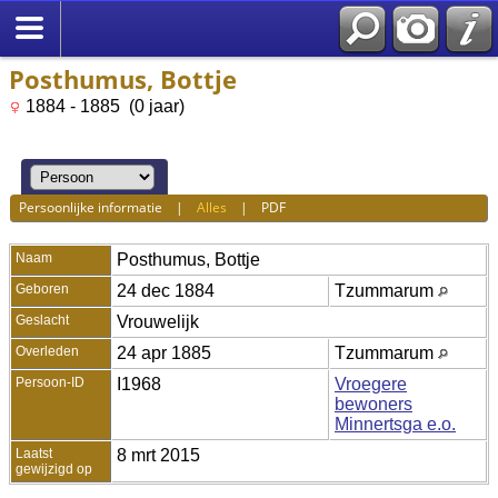
Posthumus, Bottje
1884 - 1885 (0 jaar)
Persoonlijke informatie
|
Alles
|
PDF
Naam
Posthumus
,
Bottje
Geboren
24 dec 1884
Tzummarum
Geslacht
Vrouwelijk
Overleden
24 apr 1885
Tzummarum
Persoon-ID
I1968
Vroegere
bewoners
Minnertsga e.o.
Laatst
8 mrt 2015
gewijzigd op