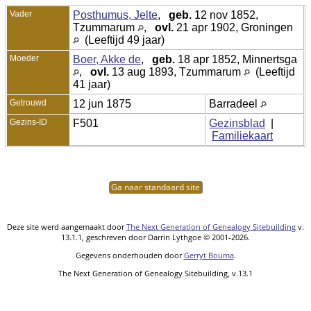
Vader
Posthumus, Jelte
,
geb.
12 nov 1852,
Tzummarum
,
ovl.
21 apr 1902, Groningen
(Leeftijd 49 jaar)
Moeder
Boer, Akke de
,
geb.
18 apr 1852, Minnertsga
,
ovl.
13 aug 1893, Tzummarum
(Leeftijd
41 jaar)
Getrouwd
12 jun 1875
Barradeel
Gezins-ID
F501
Gezinsblad
|
Familiekaart
Ga naar standaard site
Deze site werd aangemaakt door
The Next Generation of Genealogy Sitebuilding
v.
13.1.1, geschreven door Darrin Lythgoe © 2001-2026.
Gegevens onderhouden door
Gerryt Bouma
.
The Next Generation of Genealogy Sitebuilding, v.13.1