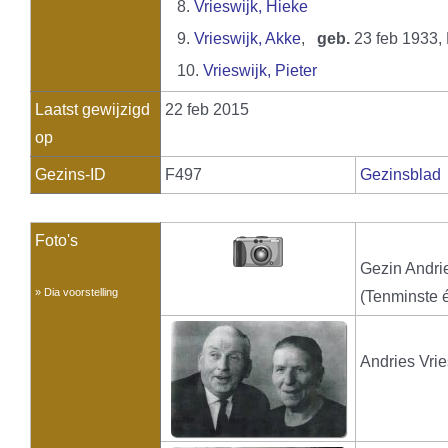
8.
Vrieswijk, Hieke
9.
Vrieswijk, Akke
,
geb.
23 feb 1933,
10.
Vrieswijk, Pieter
Laatst gewijzigd
22 feb 2015
op
Gezins-ID
F497
Gezinsblad
Foto's
Gezin Andrie
» Dia voorstelling
(Tenminste 
Andries Vri