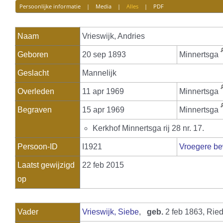
Persoonlijke informatie
|
Media
|
Alles
|
PDF
Naam
Vrieswijk
,
Andries
Geboren
20 sep 1893
Minnertsga
Geslacht
Mannelijk
Overleden
11 apr 1969
Minnertsga
Begraven
15 apr 1969
Minnertsga
Kerkhof Minnertsga rij 28 nr. 17.
Persoon-ID
I1921
Vroegere be
Laatst gewijzigd
22 feb 2015
op
Vader
Vrieswijk, Siebe
,
geb.
2 feb 1863, Rie