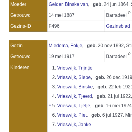
Moeder
Gelder, Binske van
,
geb.
24 jun 1864, 
Getrouwd
14 mei 1887
Barradeel
Gezins-ID
F496
Gezinsblad
Gezin
Miedema, Fokje
,
geb.
20 nov 1892, St
Getrouwd
19 mei 1917
Barradeel
Kinderen
1.
Vrieswijk, Trijntje
2.
Vrieswijk, Siebe
,
geb.
26 dec 1919
3.
Vrieswijk, Binske
,
geb.
22 feb 192
4.
Vrieswijk, Tjeerd
,
geb.
21 jul 1922
+
5.
Vrieswijk, Tjetje
,
geb.
16 mei 1924
6.
Vrieswijk, Piet
,
geb.
6 jul 1927, Mi
7.
Vrieswijk, Janke