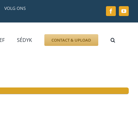
VOLG ONS
EF
SÉDYK
CONTACT & UPLOAD
ZOEK AFBEELDING
FOTO
DOCUMENT
GRAFZERK
ALLLES