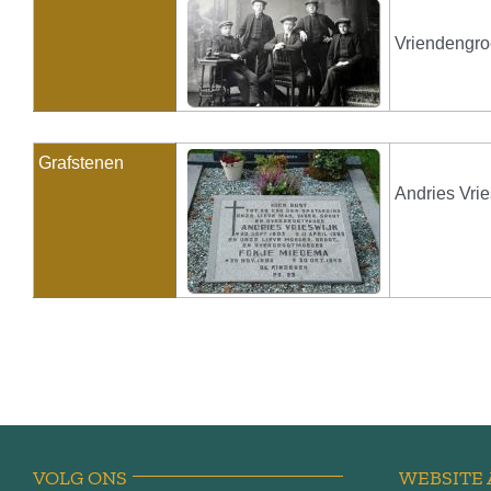
Vriendengroe
Grafstenen
Andries Vri
VOLG ONS
WEBSITE 