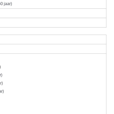
60 jaar)
)
r)
r)
ar)