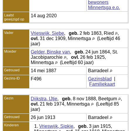
bewoners
Minnertsga e.o.
Laatst
14 aug 2020
gewijzigd op
Vader
Vrieswijk, Siebe
,
geb.
2 feb 1863, Ried
,
ovl.
31 dec 1909, Minnertsga
(Leeftijd 46
jaar)
Moeder
Gelder, Binske van
,
geb.
24 jun 1864, St.
Jacobiparochie
,
ovl.
26 feb 1925,
Minnertsga
(Leeftijd 60 jaar)
Getrouwd
14 mei 1887
Barradeel
Gezins-ID
F496
Gezinsblad
|
Familiekaart
Gezin
Dijkstra, IJtje
,
geb.
8 nov 1888, Beetgum
,
ovl.
21 feb 1974, Minnertsga
(Leeftijd 85
jaar)
Getrouwd
26 jun 1913
Barradeel
Kinderen
1.
Vrieswijk, Sipkje
,
geb.
3 jan 1915,