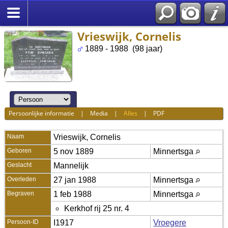
Vrieswijk, Cornelis
1889 - 1988 (98 jaar)
Persoonlijke informatie
|
Media
|
Alles
|
PDF
Naam
Vrieswijk
,
Cornelis
Geboren
5 nov 1889
Minnertsga
Geslacht
Mannelijk
Overleden
27 jan 1988
Minnertsga
Begraven
1 feb 1988
Minnertsga
Kerkhof rij 25 nr. 4
Persoon-ID
I1917
Vroegere