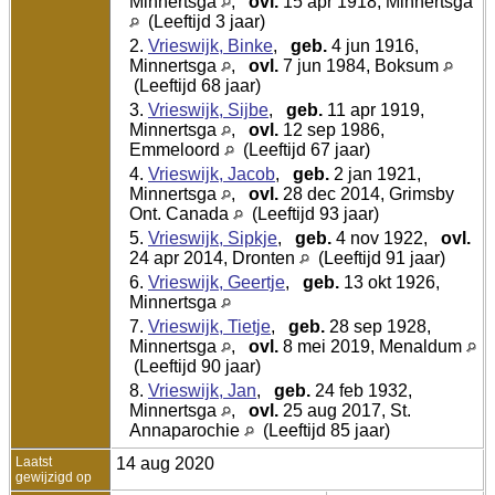
Minnertsga
,
ovl.
15 apr 1918, Minnertsga
(Leeftijd 3 jaar)
2.
Vrieswijk, Binke
,
geb.
4 jun 1916,
Minnertsga
,
ovl.
7 jun 1984, Boksum
(Leeftijd 68 jaar)
3.
Vrieswijk, Sijbe
,
geb.
11 apr 1919,
Minnertsga
,
ovl.
12 sep 1986,
Emmeloord
(Leeftijd 67 jaar)
4.
Vrieswijk, Jacob
,
geb.
2 jan 1921,
Minnertsga
,
ovl.
28 dec 2014, Grimsby
Ont. Canada
(Leeftijd 93 jaar)
5.
Vrieswijk, Sipkje
,
geb.
4 nov 1922,
ovl.
24 apr 2014, Dronten
(Leeftijd 91 jaar)
6.
Vrieswijk, Geertje
,
geb.
13 okt 1926,
Minnertsga
7.
Vrieswijk, Tietje
,
geb.
28 sep 1928,
Minnertsga
,
ovl.
8 mei 2019, Menaldum
(Leeftijd 90 jaar)
8.
Vrieswijk, Jan
,
geb.
24 feb 1932,
Minnertsga
,
ovl.
25 aug 2017, St.
Annaparochie
(Leeftijd 85 jaar)
Laatst
14 aug 2020
gewijzigd op