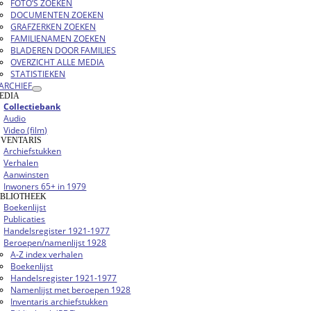
FOTO’S ZOEKEN
DOCUMENTEN ZOEKEN
GRAFZERKEN ZOEKEN
FAMILIENAMEN ZOEKEN
BLADEREN DOOR FAMILIES
OVERZICHT ALLE MEDIA
STATISTIEKEN
ARCHIEF
EDIA
Collectiebank
Audio
Video (film)
NVENTARIS
Archiefstukken
Verhalen
Aanwinsten
Inwoners 65+ in 1979
IBLIOTHEEK
Boekenlijst
Publicaties
Handelsregister 1921-1977
Beroepen/namenlijst 1928
A-Z index verhalen
Boekenlijst
Handelsregister 1921-1977
Namenlijst met beroepen 1928
Inventaris archiefstukken