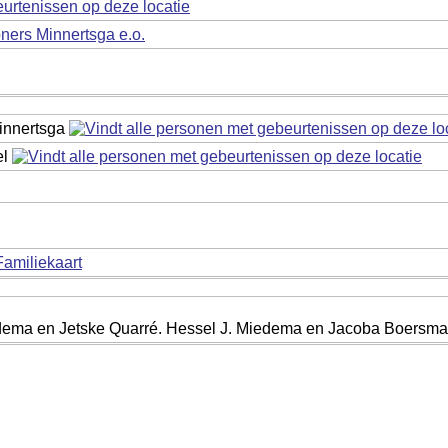
ers Minnertsga e.o.
innertsga
el
Familiekaart
ema en Jetske Quarré. Hessel J. Miedema en Jacoba Boersma