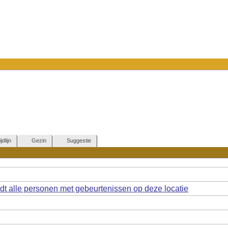
ijdlijn
Gezin
Suggestie