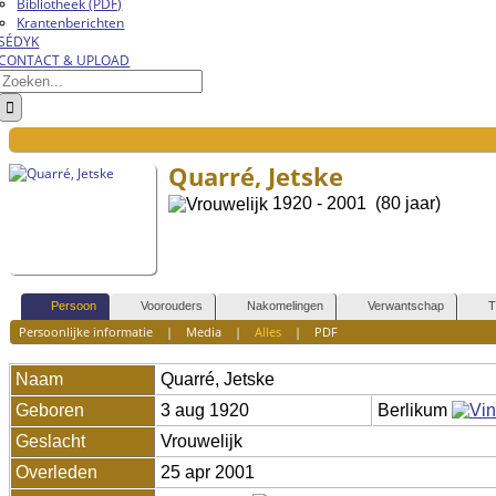
Bibliotheek (PDF)
Krantenberichten
SÉDYK
CONTACT & UPLOAD
Zoeken
naar:
Quarré, Jetske
1920 - 2001 (80 jaar)
Persoon
Voorouders
Nakomelingen
Verwantschap
T
Persoonlijke informatie
|
Media
|
Alles
|
PDF
Naam
Quarré
,
Jetske
Geboren
3 aug 1920
Berlikum
Geslacht
Vrouwelijk
Overleden
25 apr 2001