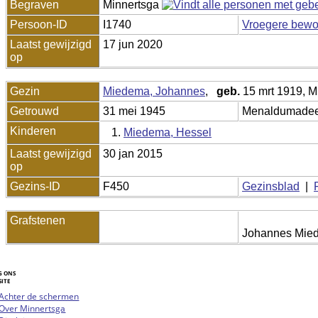
Begraven
Minnertsga
Persoon-ID
I1740
Vroegere bewon
Laatst gewijzigd
17 jun 2020
op
Gezin
Miedema, Johannes
,
geb.
15 mrt 1919, M
Getrouwd
31 mei 1945
Menaldumade
Kinderen
1.
Miedema, Hessel
Laatst gewijzigd
30 jan 2015
op
Gezins-ID
F450
Gezinsblad
|
Grafstenen
Johannes Mied
G ONS
SITE
oggle
Achter de schermen
vigation
Over Minnertsga