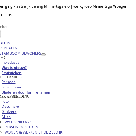
Ga
eniging Plaatselijk Belang Minnertsga e.o | werkgroep Minnertsga Vroeger
naar
LG ONS
inhoud
eken
r:
oggle
BEGIN
vigation
VERHALEN
STAMBOOM BEWONERS
NFO
Introductie
Wat is nieuw?
Statistieken
OEK FAMILIE
Persoon
Familienaam
Bladeren door familienamen
OEK AFBEELDING
Foto
Document
Grafzerk
Allles
WAT IS NIEUW?
PERSONEN ZOEKEN
WONEN & WERKEN BIJ DE ZEEDIJK