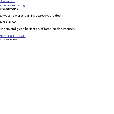
Disclaimer
Privacy-verklaring
SITE ARCHIVERING
e website wordt jaarlijks gearchiveerd door:
TACT & UPLOAD
ur eenvoudig een bericht en/of foto’s en documenten.
NTACT & UPLOAD
DKLOKKEN HOREN