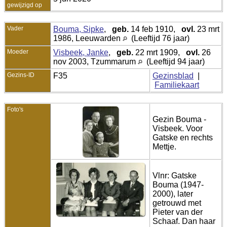
gewijzigd op
Vader
Bouma, Sipke
,
geb.
14 feb 1910,
ovl.
23 mrt
1986, Leeuwarden
(Leeftijd 76 jaar)
Moeder
Visbeek, Janke
,
geb.
22 mrt 1909,
ovl.
26
nov 2003, Tzummarum
(Leeftijd 94 jaar)
Gezins-ID
F35
Gezinsblad
|
Familiekaart
Foto's
Gezin Bouma -
Visbeek. Voor
Gatske en rechts
Mettje.
Vlnr: Gatske
Bouma (1947-
2000), later
getrouwd met
Pieter van der
Schaaf. Dan haar