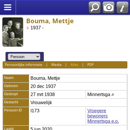
Bouma, Mettje
1937 -
Persoonlijke informatie
|
Media
|
Alles
|
PDF
Naam
Bouma
,
Mettje
Geboren
20 dec 1937
Gedoopt
27 mrt 1938
Minnertsga
Geslacht
Vrouwelijk
Persoon-ID
I173
Vroegere
bewoners
Minnertsga e.o.
Laatst
5 jun 2020