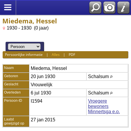
Miedema, Hessel
1930 - 1930 (0 jaar)
Persoonlijke informatie
|
Alles
|
PDF
Naam
Miedema
,
Hessel
Geboren
20 jun 1930
Schalsum
Geslacht
Vrouwelijk
Overleden
6 jul 1930
Schalsum
Persoon-ID
I1594
Vroegere
bewoners
Minnertsga e.o.
Laatst
27 jan 2015
gewijzigd op