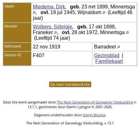
Vader
Miedema, Dirk
,
geb.
23 mrt 1899, Minnertsga
,
ovl.
19 jul 1945, Wijnaldum
(Leeftijd 46
jaar)
Moeder
Wolbers, Sijbrigje
,
geb.
17 okt 1898,
Franeker
,
ovl.
28 okt 1972, Minnertsga
(Leeftijd 74 jaar)
Getrouwd
22 nov 1919
Barradeel
Gezins-ID
F407
Gezinsblad
|
Familiekaart
Ga naar standaard site
Deze site werd aangemaakt door
The Next Generation of Genealogy Sitebuilding
v.
13.1.1, geschreven door Darrin Lythgoe © 2001-2026.
Gegevens onderhouden door
Gerryt Bouma
.
The Next Generation of Genealogy Sitebuilding, v.13.1