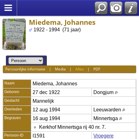
Miedema, Johannes
1922 - 1994 (71 jaar)
Persoonlijke informatie
|
Media
|
Alles
|
PDF
Naam
Miedema
,
Johannes
Geboren
27 dec 1922
Dongjum
Geslacht
Mannelijk
Overleden
12 aug 1994
Leeuwarden
Begraven
16 aug 1994
Minnertsga
Kerkhof Minnertsga rij 40 nr. 7.
Persoon-ID
I1591
Vroegere