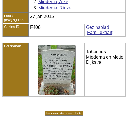
2.
Miedema, Afke
3.
Miedema, Rinze
Laatst
27 jan 2015
gewijzigd op
Gezins-ID
F408
Gezinsblad
|
Familiekaart
Grafstenen
Johannes
Miedema en Metje
Dijkstra
Ga naar standaard site