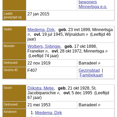
bewoners
Minnertsga e.o.
Laatst
27 jan 2015
gewijzigd op
Vader
Miedema, Dirk
,
geb.
23 mrt 1899, Minnertsga
,
ovl.
19 jul 1945, Wijnaldum
(Leeftijd 46
jaar)
Moeder
Wolbers, Sijbrigje
,
geb.
17 okt 1898,
Franeker
,
ovl.
28 okt 1972, Minnertsga
(Leeftijd 74 jaar)
Getrouwd
22 nov 1919
Barradeel
Gezins-ID
F407
Gezinsblad
|
Familiekaart
Gezin
Dijkstra, Metje
,
geb.
21 okt 1928, St.
Jacobiparochie
,
ovl.
5 dec 1995 (Leeftijd
67 jaar)
Getrouwd
21 mei 1953
Barradeel
Kinderen
1.
Miedema, Dirk