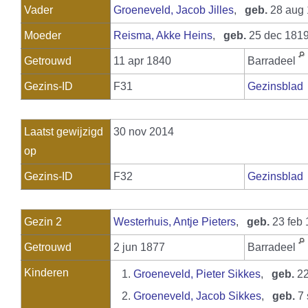
Vader
Groeneveld, Jacob Jilles
,
geb.
28 aug 
Moeder
Reisma, Akke Heins
,
geb.
25 dec 1819
Getrouwd
11 apr 1840
Barradeel
Gezins-ID
F31
Gezinsblad
Laatst gewijzigd
30 nov 2014
op
Gezins-ID
F32
Gezinsblad
Gezin 2
Westerhuis, Antje Pieters
,
geb.
23 feb
Getrouwd
2 jun 1877
Barradeel
Kinderen
1.
Groeneveld, Pieter Sikkes
,
geb.
22
2.
Groeneveld, Jacob Sikkes
,
geb.
7 