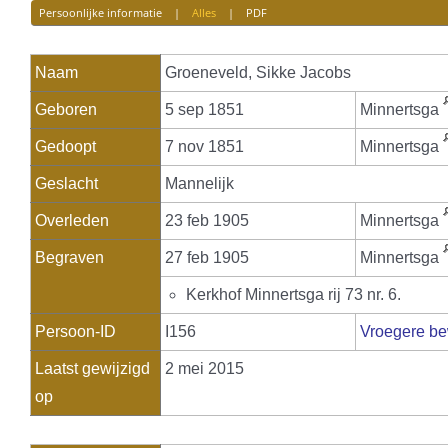
Persoonlijke informatie
|
Alles
|
PDF
Naam
Groeneveld
,
Sikke Jacobs
Geboren
5 sep 1851
Minnertsga
Gedoopt
7 nov 1851
Minnertsga
Geslacht
Mannelijk
Overleden
23 feb 1905
Minnertsga
Begraven
27 feb 1905
Minnertsga
Kerkhof Minnertsga rij 73 nr. 6.
Persoon-ID
I156
Vroegere be
Laatst gewijzigd
2 mei 2015
op