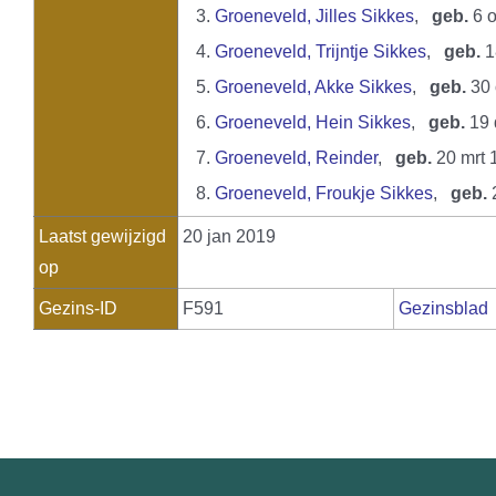
3.
Groeneveld, Jilles Sikkes
,
geb.
6 o
4.
Groeneveld, Trijntje Sikkes
,
geb.
1
5.
Groeneveld, Akke Sikkes
,
geb.
30 
6.
Groeneveld, Hein Sikkes
,
geb.
19 
7.
Groeneveld, Reinder
,
geb.
20 mrt 
8.
Groeneveld, Froukje Sikkes
,
geb.
2
Laatst gewijzigd
20 jan 2019
op
Gezins-ID
F591
Gezinsblad