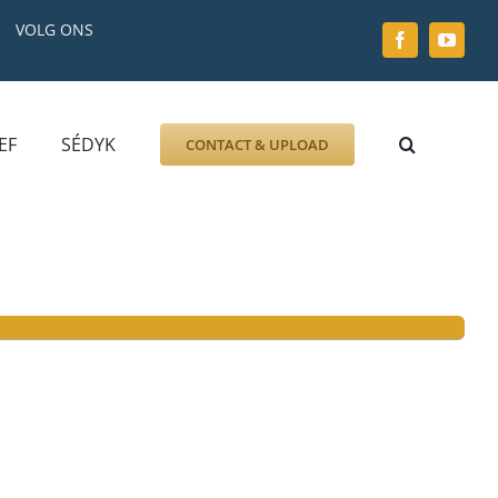
VOLG ONS
EF
SÉDYK
CONTACT & UPLOAD
ZOEK AFBEELDING
FOTO
DOCUMENT
GRAFZERK
ALLLES