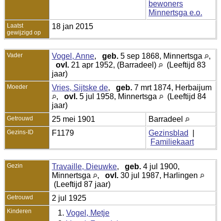
bewoners
Minnertsga e.o.
Laatst
18 jan 2015
gewijzigd op
Vader
Vogel, Anne
,
geb.
5 sep 1868, Minnertsga
,
ovl.
21 apr 1952, (Barradeel)
(Leeftijd 83
jaar)
Moeder
Vries, Sijtske de
,
geb.
7 mrt 1874, Herbaijum
,
ovl.
5 jul 1958, Minnertsga
(Leeftijd 84
jaar)
Getrouwd
25 mei 1901
Barradeel
Gezins-ID
F1179
Gezinsblad
|
Familiekaart
Gezin
Travaille, Dieuwke
,
geb.
4 jul 1900,
Minnertsga
,
ovl.
30 jul 1987, Harlingen
(Leeftijd 87 jaar)
Getrouwd
2 jul 1925
Kinderen
1.
Vogel, Metje