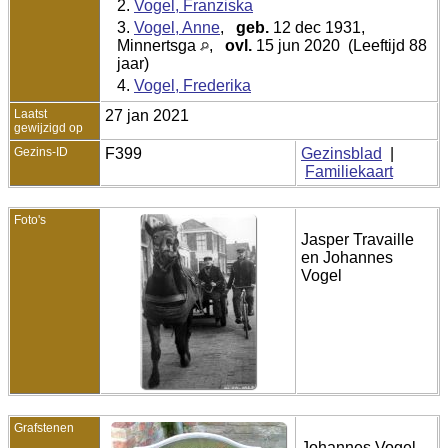
2.
Vogel, Franziska
3.
Vogel, Anne
,
geb.
12 dec 1931,
Minnertsga
,
ovl.
15 jun 2020 (Leeftijd 88
jaar)
4.
Vogel, Frederika
Laatst
27 jan 2021
gewijzigd op
Gezins-ID
F399
Gezinsblad
|
Familiekaart
Foto's
Jasper Travaille
en Johannes
Vogel
Grafstenen
Johannes Vogel