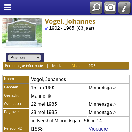
Vogel, Johannes
1902 - 1985 (83 jaar)
Persoonlijke informatie
|
Media
|
Alles
|
PDF
Naam
Vogel
,
Johannes
Geboren
15 jan 1902
Minnertsga
Geslacht
Mannelijk
Overleden
22 mei 1985
Minnertsga
Begraven
28 mei 1985
Minnertsga
Kerkhof Minnertsga rij 56 nr. 14.
Persoon-ID
I1538
Vroegere