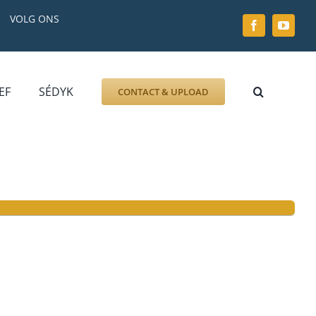
VOLG ONS
EF
SÉDYK
CONTACT & UPLOAD
ZOEK AFBEELDING
FOTO
DOCUMENT
GRAFZERK
ALLLES