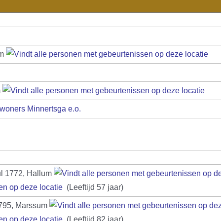
um
m
woners Minnertsga e.o.
ul 1772, Hallum
(Leeftijd 57 jaar)
795, Marssum
(Leeftijd 82 jaar)