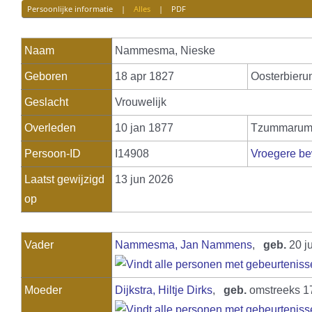
Persoonlijke informatie
|
Alles
|
PDF
Naam
Nammesma
,
Nieske
Geboren
18 apr 1827
Oosterbier
Geslacht
Vrouwelijk
Overleden
10 jan 1877
Tzummaru
Persoon-ID
I14908
Vroegere be
Laatst gewijzigd
13 jun 2026
op
Vader
Nammesma, Jan Nammens
,
geb.
20 j
Moeder
Dijkstra, Hiltje Dirks
,
geb.
omstreeks 1