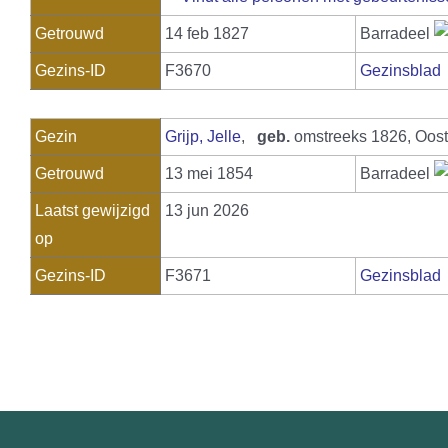
Getrouwd
14 feb 1827
Barradeel
Gezins-ID
F3670
Gezinsblad
Gezin
Grijp, Jelle
,
geb.
omstreeks 1826, Oos
Getrouwd
13 mei 1854
Barradeel
Laatst gewijzigd
13 jun 2026
op
Gezins-ID
F3671
Gezinsblad