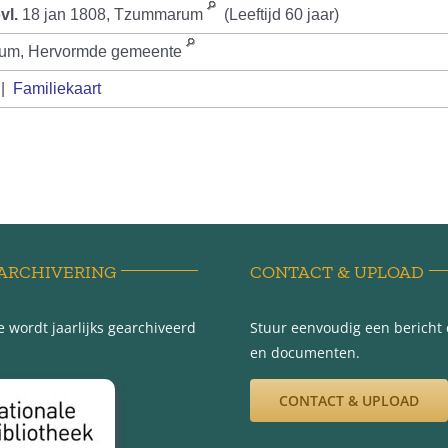
vl.
18 jan 1808, Tzummarum
(Leeftijd 60 jaar)
ijum, Hervormde gemeente
|
Familiekaart
ARCHIVERING
CONTACT & UPLOAD
 wordt jaarlijks gearchiveerd
Stuur eenvoudig een bericht e
en documenten.
CONTACT & UPLOAD