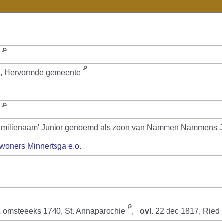
m
 Hervormde gemeente
m
t 'familienaam' Junior genoemd als zoon van Nammen Nammens J
woners Minnertsga e.o.
.
omsteeeks 1740, St. Annaparochie
,
ovl.
22 dec 1817, Ried