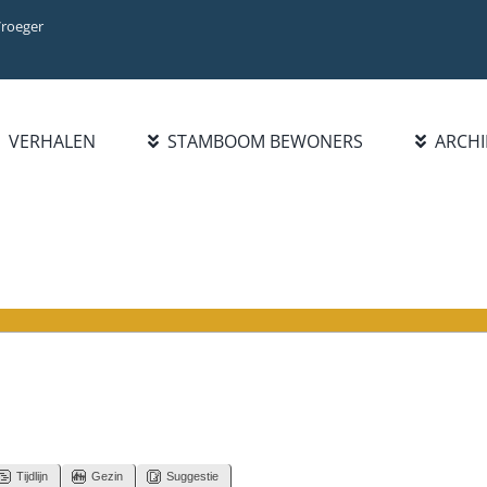
Vroeger
VERHALEN
STAMBOOM BEWONERS
ARCHI
BIBLIOTHEEK
INFO
ZOEK FAMILIE
BOEKENLIJST
INTRODUCTIE
PERSOON
PUBLICATIES
WAT IS NIEUW?
FAMILIENAAM
HANDELSREGISTER 1921-
STATISTIEKEN
BLADEREN DOOR
1977
FAMILIENAMEN
BEROEPEN/NAMENLIJST
1928
Tijdlijn
Gezin
Suggestie