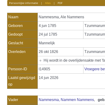
Persoonlijke informatie
|
Alles
|
PDF
Naam
Nammesma
,
Ale Nammens
Geboren
4 jun 1785
Tzummaru
Gedoopt
24 jul 1785
Tzummarum,
Geslacht
Mannelijk
Overleden
26 okt 1826
Tzummaru
Hij wordt in de overlijdensakte me
Persoon-ID
I14905
Vroegere be
Laatst gewijzigd
14 jun 2026
op
Vader
Nammesma, Nammen Nammens
,
geb