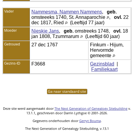
Vader
Nammesma, Nammen Nammens
,
geb.
omsteeeks 1740, St. Annaparochie
,
ovl.
22
dec 1817, Ried
(Leeftijd 77 jaar)
Moeder
Nieskje Jans
,
geb.
omstreeks 1748,
ovl.
18
jan 1808, Tzummarum
(Leeftijd 60 jaar)
Getrouwd
27 dec 1767
Finkum - Hijum,
Hervormde
gemeente
Gezins-ID
F3668
Gezinsblad
|
Familiekaart
Ga naar standaard site
Deze site werd aangemaakt door
The Next Generation of Genealogy Sitebuilding
v.
13.1.1, geschreven door Darrin Lythgoe © 2001-2026.
Gegevens onderhouden door
Gerryt Bouma
.
The Next Generation of Genealogy Sitebuilding, v.13.1