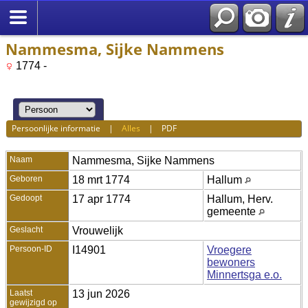
Nammesma, Sijke Nammens
1774 -
Persoonlijke informatie
|
Alles
|
PDF
Naam
Nammesma
,
Sijke Nammens
Geboren
18 mrt 1774
Hallum
Gedoopt
17 apr 1774
Hallum, Herv.
gemeente
Geslacht
Vrouwelijk
Persoon-ID
I14901
Vroegere
bewoners
Minnertsga e.o.
Laatst
13 jun 2026
gewijzigd op