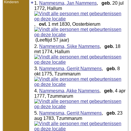
Kinderen
+
1.
Nammesma, Jan Nammens
,
geb.
20 jul
1772, Hallum
,
ovl.
1 mrt 1830, Oosterbierum
(Leeftijd 57 jaar)
2.
Nammesma, Sijke Nammens
,
geb.
18
mrt 1774, Hallum
3.
Nammesma, Gerrijt Nammens
,
geb.
8
okt 1775, Tzummarum
4.
Nammesma, Akke Nammens
,
geb.
4 apr
1777, Tzummarum
5.
Nammesma, Gerrijt Nammens
,
geb.
23
aug 1783, Tzummarum