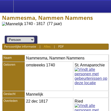
Nammesma, Nammen Nammens
1740 - 1817 (77 jaar)
Persoonlijke informatie
|
Alles
|
PDF
Naam
Nammesma
,
Nammen Nammens
Geboren
omsteeeks 1740
St. Annaparochie
Geslacht
Mannelijk
Overleden
22 dec 1817
Ried