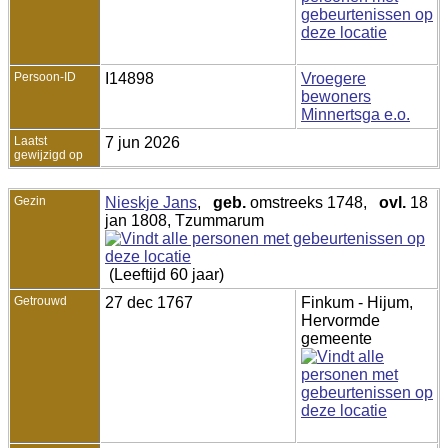
Persoon-ID
I14898
Vroegere
bewoners
Minnertsga e.o.
Laatst
7 jun 2026
gewijzigd op
Gezin
Nieskje Jans
,
geb.
omstreeks 1748,
ovl.
18
jan 1808, Tzummarum
(Leeftijd 60 jaar)
Getrouwd
27 dec 1767
Finkum - Hijum,
Hervormde
gemeente