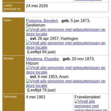
Laatst
24 mei 2026
gewijzigd op
Vader
Postuma, Bendert
,
geb.
5 jan 1873,
Sexbierum
,
ovl.
26 apr 1957, Harlingen
(Leeftijd 84 jaar)
Moeder
Miedema, Klaaske
,
geb.
20 nov 1873,
Hitzum
,
ovl.
6 mei 1953, Arum
(Leeftijd 79 jaar)
Getrouwd
4 mei 1901
Franekeradeel