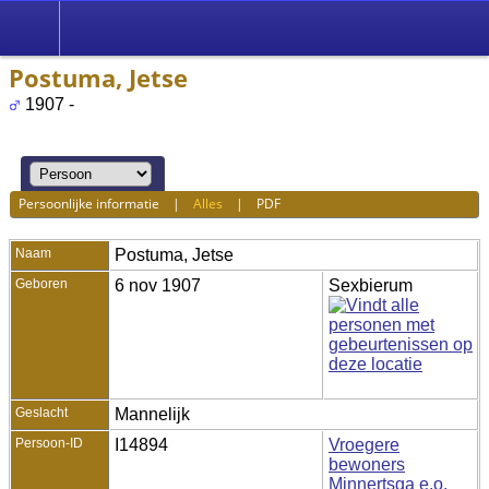
Postuma, Jetse
1907 -
Persoonlijke informatie
|
Alles
|
PDF
Naam
Postuma
,
Jetse
Geboren
6 nov 1907
Sexbierum
Geslacht
Mannelijk
Persoon-ID
I14894
Vroegere
bewoners
Minnertsga e.o.