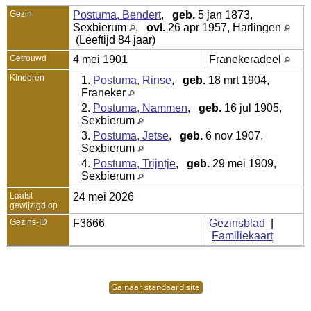
Gezin
Postuma, Bendert
,
geb.
5 jan 1873,
Sexbierum
,
ovl.
26 apr 1957, Harlingen
(Leeftijd 84 jaar)
Getrouwd
4 mei 1901
Franekeradeel
Kinderen
1.
Postuma, Rinse
,
geb.
18 mrt 1904,
Franeker
2.
Postuma, Nammen
,
geb.
16 jul 1905,
Sexbierum
3.
Postuma, Jetse
,
geb.
6 nov 1907,
Sexbierum
4.
Postuma, Trijntje
,
geb.
29 mei 1909,
Sexbierum
Laatst
24 mei 2026
gewijzigd op
Gezins-ID
F3666
Gezinsblad
|
Familiekaart
Ga naar standaard site