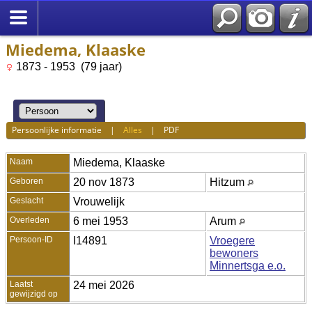
Miedema, Klaaske
1873 - 1953 (79 jaar)
Persoonlijke informatie
|
Alles
|
PDF
Naam
Miedema
,
Klaaske
Geboren
20 nov 1873
Hitzum
Geslacht
Vrouwelijk
Overleden
6 mei 1953
Arum
Persoon-ID
I14891
Vroegere
bewoners
Minnertsga e.o.
Laatst
24 mei 2026
gewijzigd op