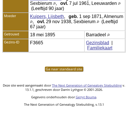
Sexbierum
,
ovl.
7 jul 1961, Leeuwarden
(Leeftijd 90 jaar)
Moeder
Kuipers, Lijsbeth
,
geb.
1 sep 1871, Almenum
,
ovl.
29 nov 1938, Sexbierum
(Leeftijd
67 jaar)
Getrouwd
18 mei 1895
Barradeel
Gezins-ID
F3665
Gezinsblad
|
Familiekaart
Ga naar standaard site
Deze site werd aangemaakt door
The Next Generation of Genealogy Sitebuilding
v.
13.1.1, geschreven door Darrin Lythgoe © 2001-2026.
Gegevens onderhouden door
Gerryt Bouma
.
The Next Generation of Genealogy Sitebuilding, v.13.1