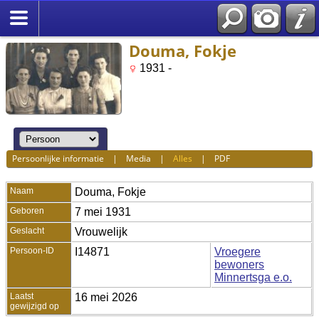
Douma, Fokje
1931 -
Persoonlijke informatie
|
Media
|
Alles
|
PDF
Naam
Douma
,
Fokje
Geboren
7 mei 1931
Geslacht
Vrouwelijk
Persoon-ID
I14871
Vroegere
bewoners
Minnertsga e.o.
Laatst
16 mei 2026
gewijzigd op