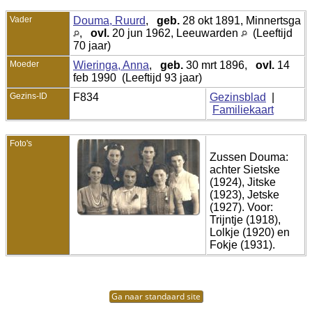
Vader
Douma, Ruurd
,
geb.
28 okt 1891, Minnertsga
,
ovl.
20 jun 1962, Leeuwarden
(Leeftijd
70 jaar)
Moeder
Wieringa, Anna
,
geb.
30 mrt 1896,
ovl.
14
feb 1990 (Leeftijd 93 jaar)
Gezins-ID
F834
Gezinsblad
|
Familiekaart
Foto's
Zussen Douma:
achter Sietske
(1924), Jitske
(1923), Jetske
(1927). Voor:
Trijntje (1918),
Lolkje (1920) en
Fokje (1931).
Ga naar standaard site