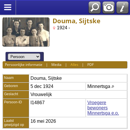
Douma, Sijtske
1924 -
Persoonlijke informatie
|
Media
|
Alles
|
PDF
Naam
Douma
,
Sijtske
Geboren
5 dec 1924
Minnertsga
Geslacht
Vrouwelijk
Persoon-ID
I14867
Vroegere
bewoners
Minnertsga e.o.
Laatst
16 mei 2026
gewijzigd op