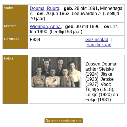
Vader
Douma, Ruurd
,
geb.
28 okt 1891, Minnertsga
,
ovl.
20 jun 1962, Leeuwarden
(Leeftijd
70 jaar)
Moeder
Wieringa, Anna
,
geb.
30 mrt 1896,
ovl.
14
feb 1990 (Leeftijd 93 jaar)
Gezins-ID
F834
Gezinsblad
|
Familiekaart
Foto's
Zussen Douma:
achter Sietske
(1924), Jitske
(1923), Jetske
(1927). Voor:
Trijntje (1918),
Lolkje (1920) en
Fokje (1931).
Ga naar standaard site