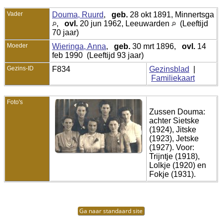
Vader
Douma, Ruurd
,
geb.
28 okt 1891, Minnertsga
,
ovl.
20 jun 1962, Leeuwarden
(Leeftijd
70 jaar)
Moeder
Wieringa, Anna
,
geb.
30 mrt 1896,
ovl.
14
feb 1990 (Leeftijd 93 jaar)
Gezins-ID
F834
Gezinsblad
|
Familiekaart
Foto's
Zussen Douma:
achter Sietske
(1924), Jitske
(1923), Jetske
(1927). Voor:
Trijntje (1918),
Lolkje (1920) en
Fokje (1931).
Ga naar standaard site