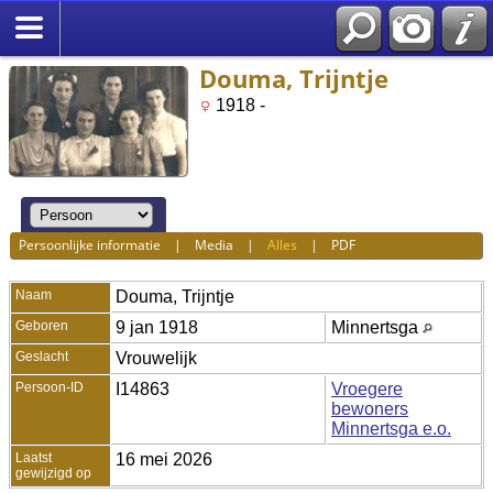
Douma, Trijntje
1918 -
Persoonlijke informatie
|
Media
|
Alles
|
PDF
Naam
Douma
,
Trijntje
Geboren
9 jan 1918
Minnertsga
Geslacht
Vrouwelijk
Persoon-ID
I14863
Vroegere
bewoners
Minnertsga e.o.
Laatst
16 mei 2026
gewijzigd op