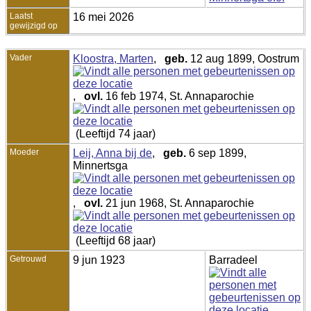
Laatst
16 mei 2026
gewijzigd op
Vader
Kloostra, Marten
,
geb.
12 aug 1899, Oostrum
,
ovl.
16 feb 1974, St. Annaparochie
(Leeftijd 74 jaar)
Moeder
Leij, Anna bij de
,
geb.
6 sep 1899,
Minnertsga
,
ovl.
21 jun 1968, St. Annaparochie
(Leeftijd 68 jaar)
Getrouwd
9 jun 1923
Barradeel