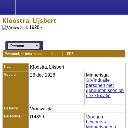
Kloostra, Lijsbert
1928 -
Persoonlijke informatie
|
Alles
|
PDF
Naam
Kloostra
,
Lijsbert
Geboren
23 dec 1928
Minnertsga
Geslacht
Vrouwelijk
Persoon-ID
I14859
Vroegere
bewoners
Minnertsga e.o.