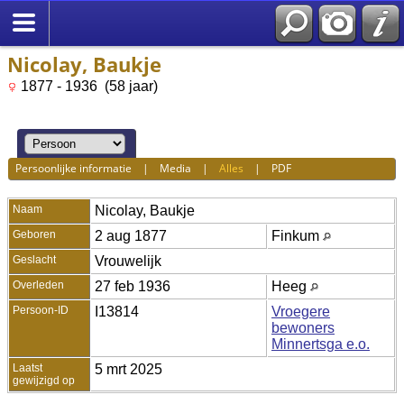
Nicolay, Baukje
1877 - 1936 (58 jaar)
Persoonlijke informatie
|
Media
|
Alles
|
PDF
Naam
Nicolay
,
Baukje
Geboren
2 aug 1877
Finkum
Geslacht
Vrouwelijk
Overleden
27 feb 1936
Heeg
Persoon-ID
I13814
Vroegere
bewoners
Minnertsga e.o.
Laatst
5 mrt 2025
gewijzigd op