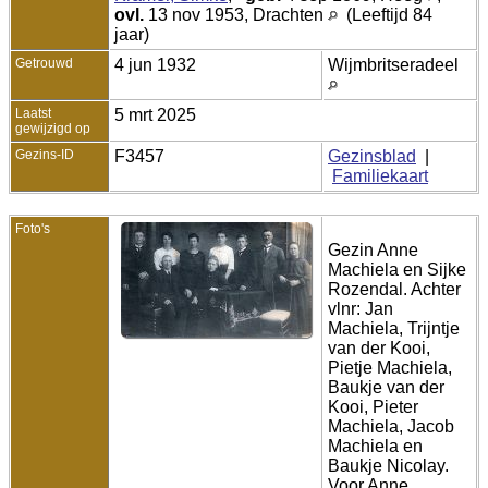
ovl.
13 nov 1953, Drachten
(Leeftijd 84
jaar)
Getrouwd
4 jun 1932
Wijmbritseradeel
Laatst
5 mrt 2025
gewijzigd op
Gezins-ID
F3457
Gezinsblad
|
Familiekaart
Foto's
Gezin Anne
Machiela en Sijke
Rozendal. Achter
vlnr: Jan
Machiela, Trijntje
van der Kooi,
Pietje Machiela,
Baukje van der
Kooi, Pieter
Machiela, Jacob
Machiela en
Baukje Nicolay.
Voor Anne