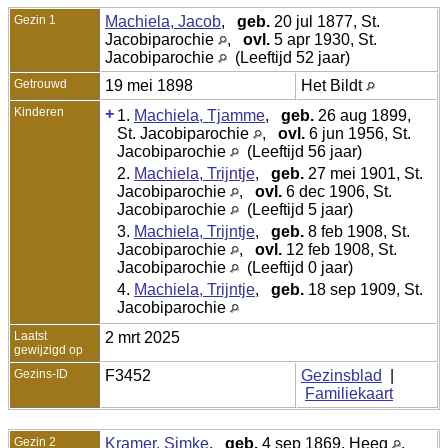
Gezin 1
Machiela, Jacob
,
geb.
20 jul 1877, St.
Jacobiparochie
,
ovl.
5 apr 1930, St.
Jacobiparochie
(Leeftijd 52 jaar)
Getrouwd
19 mei 1898
Het Bildt
Kinderen
+
1.
Machiela, Tjamme
,
geb.
26 aug 1899,
St. Jacobiparochie
,
ovl.
6 jun 1956, St.
Jacobiparochie
(Leeftijd 56 jaar)
2.
Machiela, Trijntje
,
geb.
27 mei 1901, St.
Jacobiparochie
,
ovl.
6 dec 1906, St.
Jacobiparochie
(Leeftijd 5 jaar)
3.
Machiela, Trijntje
,
geb.
8 feb 1908, St.
Jacobiparochie
,
ovl.
12 feb 1908, St.
Jacobiparochie
(Leeftijd 0 jaar)
4.
Machiela, Trijntje
,
geb.
18 sep 1909, St.
Jacobiparochie
Laatst
2 mrt 2025
gewijzigd op
Gezins-ID
F3452
Gezinsblad
|
Familiekaart
Gezin 2
Kramer, Simke
,
geb.
4 sep 1869, Heeg
,