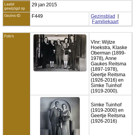
Laatst
29 jan 2015
gewijzigd op
Gezins-ID
F449
Gezinsblad
|
Familiekaart
Foto's
Vlnr: Wijtze
Hoekstra, Klaske
Oberman (1899-
1978), Anne
Gaukes Reitsma
(1897-1978),
Geertje Reitsma
(1926-2016) en
Simke Tuinhof
(1919-2000).
Simke Tuinhof
(1919-2000) en
Geertje Reitsma
(1926-2016)