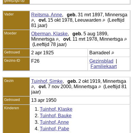
gewijzigd op
Vader
Reitsma, Anne
,
geb.
31 mrt 1897, Minnersga
,
ovl.
15 okt 1978, Leeuwarden
(Leeftijd
81 jaar)
Moeder
Oberman, Klaske
,
geb.
5 aug 1899,
Minnertsga
,
ovl.
11 mrt 1978, Minnertsga
(Leeftijd 78 jaar)
Getrouwd
2 apr 1925
Barradeel
Gezins-ID
F26
Gezinsblad
|
Familiekaart
Gezin
Tuinhof, Simke
,
geb.
2 okt 1919, Minnertsga
,
ovl.
7 nov 2000, Minnertsga
(Leeftijd 81
jaar)
Getrouwd
13 apr 1950
Kinderen
1.
Tuinhof, Klaske
2.
Tuinhof, Bauke
3.
Tuinhof, Anne
4.
Tuinhof, Pabe