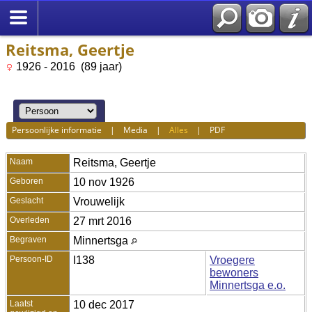
Reitsma, Geertje
1926 - 2016 (89 jaar)
Persoonlijke informatie
|
Media
|
Alles
|
PDF
Naam
Reitsma
,
Geertje
Geboren
10 nov 1926
Geslacht
Vrouwelijk
Overleden
27 mrt 2016
Begraven
Minnertsga
Persoon-ID
I138
Vroegere
bewoners
Minnertsga e.o.
Laatst
10 dec 2017