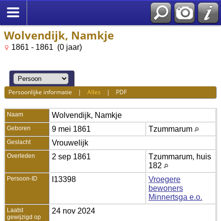
Wolvendijk, Namkje
1861 - 1861 (0 jaar)
Persoonlijke informatie
|
Alles
|
PDF
Naam
Wolvendijk
,
Namkje
Geboren
9 mei 1861
Tzummarum
Geslacht
Vrouwelijk
Overleden
2 sep 1861
Tzummarum, huis
182
Persoon-ID
I13398
Vroegere
bewoners
Minnertsga e.o.
Laatst
24 nov 2024
gewijzigd op