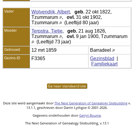
Vader
Wolvendijk, Albert
,
geb.
22 okt 1822,
Tzummarum
,
ovl.
31 okt 1902,
Tzummarum
(Leeftijd 80 jaar)
Moeder
Terpstra, Tietje
,
geb.
21 aug 1826,
Tzummarum
,
ovl.
9 jan 1900, Tzummarum
(Leeftijd 73 jaar)
Getrouwd
12 mrt 1859
Barradeel
Gezins-ID
F3365
Gezinsblad
|
Familiekaart
Ga naar standaard site
Deze site werd aangemaakt door
The Next Generation of Genealogy Sitebuilding
v.
13.1.1, geschreven door Darrin Lythgoe © 2001-2026.
Gegevens onderhouden door
Gerryt Bouma
.
The Next Generation of Genealogy Sitebuilding, v.13.1