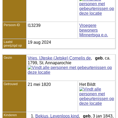
Persoon-ID
I13239
Vroegere
bewoners
Minnertsga e.o.
Laatst
19 aug 2024
gewijzigd op
Gezin
Vries, IJteske (Jetske) Cornelis de
,
geb.
ca.
1799, St. Annaparochie
Getrouwd
21 mei 1820
Het Bildt
Kinderen
1.
Bekius, Levenloos kind
,
geb.
3 jan 1843,