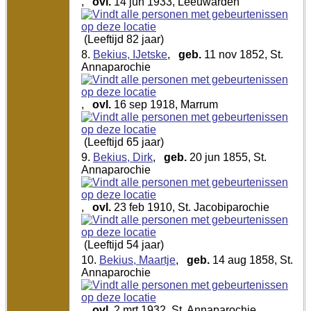
,
ovl.
14 jun 1933, Leeuwarden
(Leeftijd 82 jaar)
8.
Bekius, IJetske
,
geb.
11 nov 1852, St.
Annaparochie
,
ovl.
16 sep 1918, Marrum
(Leeftijd 65 jaar)
9.
Bekius, Dirk
,
geb.
20 jun 1855, St.
Annaparochie
,
ovl.
23 feb 1910, St. Jacobiparochie
(Leeftijd 54 jaar)
10.
Bekius, Maartje
,
geb.
14 aug 1858, St.
Annaparochie
,
ovl.
2 mrt 1932, St. Annaparochie