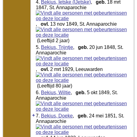
4.
Bekius, Ietske (IJetske)
,
geb.
18 mrt
1847, St. Annaparochie
,
ovl.
13 nov 1849, St. Annaparochie
(Leeftijd 2 jaar)
5.
Bekius, Trijntje
,
geb.
20 jun 1848, St.
Annaparochie
,
ovl.
2 mrt 1929, Leeuwarden
(Leeftijd 80 jaar)
6.
Bekius, Wiltje
,
geb.
5 okt 1849, St.
Annaparochie
+
7.
Bekius, Doeke
,
geb.
24 mei 1851, St.
Annaparochie