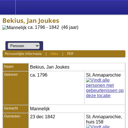
Bekius, Jan Joukes
ca. 1796 - 1842 (46 jaar)
Persoonlijke informatie
|
Alles
|
PDF
Naam
Bekius
,
Jan Joukes
Geboren
ca. 1796
St. Annaparochie
Geslacht
Mannelijk
Overleden
23 dec 1842
St. Annaparochie,
huis 158