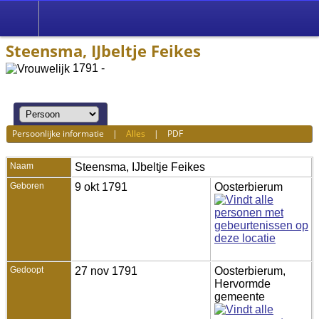
Steensma, IJbeltje Feikes
1791 -
Persoonlijke informatie
|
Alles
|
PDF
Naam
Steensma
,
IJbeltje Feikes
Geboren
9 okt 1791
Oosterbierum
Gedoopt
27 nov 1791
Oosterbierum,
Hervormde
gemeente