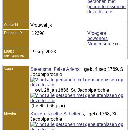
Geslacht
Vrouwelijk
Persoon-ID
I12398
Vroegere
bewoners
Minnertsga e.o.
Laatst
19 sep 2023
gewijzigd op
Vader
Steensma, Feike Arjens
,
geb.
4 sep 1769, St.
Jacobiparochie
,
ovl.
28 jan 1836, St. Jacobiparochie
(Leeftijd 66 jaar)
Moeder
Kuiken, Neeltje Scheltens
,
geb.
1768, St.
Jacobiparochie