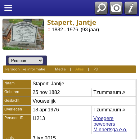
Stapert, Jantje
1882 - 1976 (93 jaar)
Persoonlijke informatie
|
Media
|
Alles
|
PDF
Naam
Stapert
,
Jantje
Geboren
25 nov 1882
Tzummarum
Geslacht
Vrouwelijk
Overleden
18 apr 1976
Tzummarum
Persoon-ID
I1213
Vroegere
bewoners
Minnertsga e.o.
Laatst
3 jan 2015