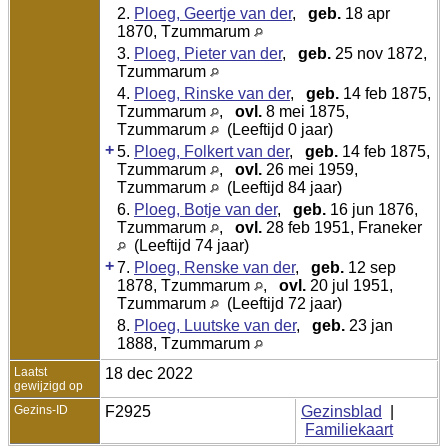
2.
Ploeg, Geertje van der
,
geb.
18 apr
1870, Tzummarum
3.
Ploeg, Pieter van der
,
geb.
25 nov 1872,
Tzummarum
4.
Ploeg, Rinske van der
,
geb.
14 feb 1875,
Tzummarum
,
ovl.
8 mei 1875,
Tzummarum
(Leeftijd 0 jaar)
+
5.
Ploeg, Folkert van der
,
geb.
14 feb 1875,
Tzummarum
,
ovl.
26 mei 1959,
Tzummarum
(Leeftijd 84 jaar)
6.
Ploeg, Botje van der
,
geb.
16 jun 1876,
Tzummarum
,
ovl.
28 feb 1951, Franeker
(Leeftijd 74 jaar)
+
7.
Ploeg, Renske van der
,
geb.
12 sep
1878, Tzummarum
,
ovl.
20 jul 1951,
Tzummarum
(Leeftijd 72 jaar)
8.
Ploeg, Luutske van der
,
geb.
23 jan
1888, Tzummarum
Laatst
18 dec 2022
gewijzigd op
Gezins-ID
F2925
Gezinsblad
|
Familiekaart