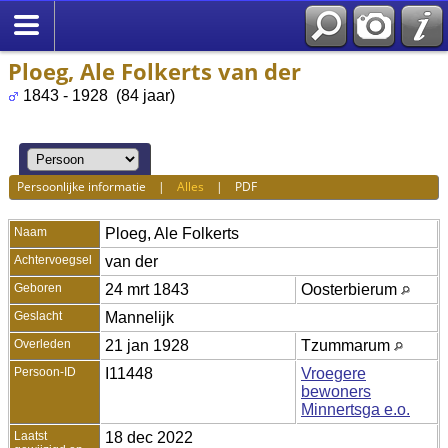
Ploeg, Ale Folkerts van der
1843 - 1928 (84 jaar)
Persoonlijke informatie
|
Alles
|
PDF
Naam
Ploeg
,
Ale Folkerts
Achtervoegsel
van der
Geboren
24 mrt 1843
Oosterbierum
Geslacht
Mannelijk
Overleden
21 jan 1928
Tzummarum
Persoon-ID
I11448
Vroegere
bewoners
Minnertsga e.o.
Laatst
18 dec 2022