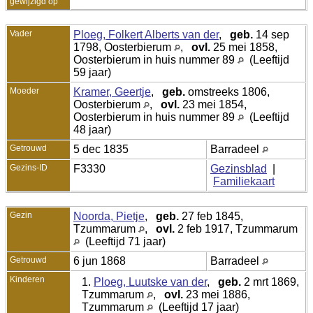
gewijzigd op
Vader
Ploeg, Folkert Alberts van der
,
geb.
14 sep
1798, Oosterbierum
,
ovl.
25 mei 1858,
Oosterbierum in huis nummer 89
(Leeftijd
59 jaar)
Moeder
Kramer, Geertje
,
geb.
omstreeks 1806,
Oosterbierum
,
ovl.
23 mei 1854,
Oosterbierum in huis nummer 89
(Leeftijd
48 jaar)
Getrouwd
5 dec 1835
Barradeel
Gezins-ID
F3330
Gezinsblad
|
Familiekaart
Gezin
Noorda, Pietje
,
geb.
27 feb 1845,
Tzummarum
,
ovl.
2 feb 1917, Tzummarum
(Leeftijd 71 jaar)
Getrouwd
6 jun 1868
Barradeel
Kinderen
1.
Ploeg, Luutske van der
,
geb.
2 mrt 1869,
Tzummarum
,
ovl.
23 mei 1886,
Tzummarum
(Leeftijd 17 jaar)