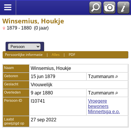
Winsemius, Houkje
1879 - 1880 (0 jaar)
Persoonlijke informatie
|
Alles
|
PDF
Naam
Winsemius
,
Houkje
Geboren
15 jun 1879
Tzummarum
Geslacht
Vrouwelijk
Overleden
9 apr 1880
Tzummarum
Persoon-ID
I10741
Vroegere
bewoners
Minnertsga e.o.
Laatst
27 sep 2022
gewijzigd op