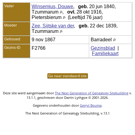
Vader
Winsemius, Douwe
,
geb.
20 jun 1840,
Tzummarum
,
ovl.
28 okt 1916,
Pietersbierum
(Leeftijd 76 jaar)
Moeder
Zee, Sijtske van der
,
geb.
22 dec 1839,
Tzummarum
Getrouwd
9 nov 1867
Barradeel
Gezins-ID
F2766
Gezinsblad
|
Familiekaart
Ga naar standaard site
Deze site werd aangemaakt door
The Next Generation of Genealogy Sitebuilding
v.
13.1.1, geschreven door Darrin Lythgoe © 2001-2026.
Gegevens onderhouden door
Gerryt Bouma
.
The Next Generation of Genealogy Sitebuilding, v.13.1