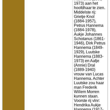
1973) aan het
hoofdhaar te zien.
Middelste rij:
Grietje Knol
(1884-1957),
Petrus Hannema
(1884-1978),
Aukje Johannes
Schotanus (1861-
1946), Dirk Petrus
Hannema (1849-
1929), Luutske
Hannema (1883-
1973) en Aafje
(Annie) Dral
(1889-1940)
vrouw van Lucas
Hannema. Achter
Luutske zou haar
man Frederik
Willem Morren
kunnen staan.
Voorste rij vlnr:
Hendrika Aukje
Hannema (1917-