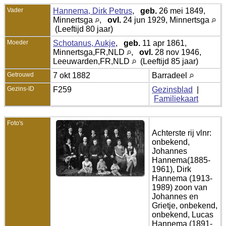
Vader
Hannema, Dirk Petrus
,
geb.
26 mei 1849,
Minnertsga
,
ovl.
24 jun 1929, Minnertsga
(Leeftijd 80 jaar)
Moeder
Schotanus, Aukje
,
geb.
11 apr 1861,
Minnertsga,FR,NLD
,
ovl.
28 nov 1946,
Leeuwarden,FR,NLD
(Leeftijd 85 jaar)
Getrouwd
7 okt 1882
Barradeel
Gezins-ID
F259
Gezinsblad
|
Familiekaart
Foto's
Achterste rij vlnr:
onbekend,
Johannes
Hannema(1885-
1961), Dirk
Hannema (1913-
1989) zoon van
Johannes en
Grietje, onbekend,
onbekend, Lucas
Hannema (1891-