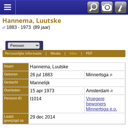
Hannema, Luutske
1883 - 1973 (89 jaar)
Persoonlijke informatie
|
Media
|
Alles
|
PDF
Naam
Hannema
,
Luutske
Geboren
26 jul 1883
Minnertsga
Geslacht
Mannelijk
Overleden
15 apr 1973
Amsterdam
Persoon-ID
I1014
Vroegere
bewoners
Minnertsga e.o.
Laatst
29 dec 2014
gewijzigd op