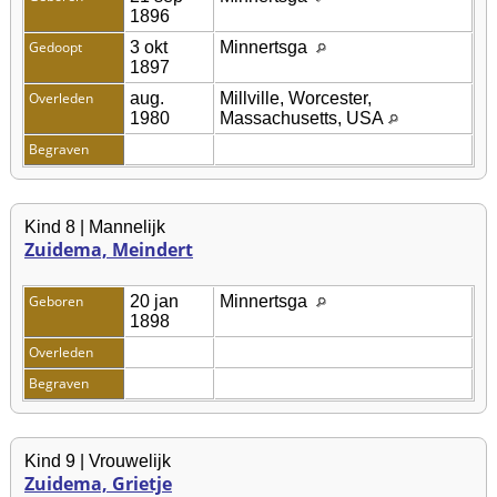
1896
Gedoopt
3 okt
Minnertsga
1897
Overleden
aug.
Millville, Worcester,
1980
Massachusetts, USA
Begraven
Kind 8 | Mannelijk
Zuidema, Meindert
Geboren
20 jan
Minnertsga
1898
Overleden
Begraven
Kind 9 | Vrouwelijk
Zuidema, Grietje