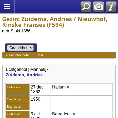
Gezin: Zuidema, Andries / Nieuwhof,
Rinske Franses (F594)
getr. 9 okt 1886
Gezinsinformatie
|
PDF
Echtgenoot | Mannelijk
Zuidema, Andries
Geboren
27 dec
Hallum
1862
Overleden
1950
Begraven
Getrouwd
9 okt
Barradeel