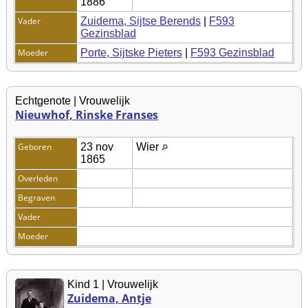
1886
Vader
Zuidema, Sijtse Berends
|
F593
Gezinsblad
Moeder
Porte, Sijtske Pieters
|
F593 Gezinsblad
Echtgenote | Vrouwelijk
Nieuwhof, Rinske Franses
Geboren
23 nov
Wier
1865
Overleden
Begraven
Vader
Moeder
Kind 1 | Vrouwelijk
Zuidema, Antje