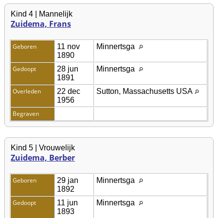
Kind 4 | Mannelijk
Zuidema, Frans
Geboren
11 nov
Minnertsga
1890
Gedoopt
28 jun
Minnertsga
1891
Overleden
22 dec
Sutton, Massachusetts USA
1956
Begraven
Kind 5 | Vrouwelijk
Zuidema, Berber
Geboren
29 jan
Minnertsga
1892
Gedoopt
11 jun
Minnertsga
1893