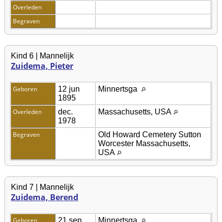
Overleden
Begraven
Kind 6 | Mannelijk
Zuidema, Pieter
Geboren
12 jun
Minnertsga
1895
Overleden
dec.
Massachusetts, USA
1978
Begraven
Old Howard Cemetery Sutton
Worcester Massachusetts,
USA
Kind 7 | Mannelijk
Zuidema, Berend
Geboren
21 sep
Minnertsga