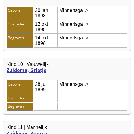
Geboren
20 jan
Minnertsga
1898
Overleden
12 okt
Minnertsga
1898
Begraven
14 okt
Minnertsga
1898
Kind 10 | Vrouwelijk
Zuidema, Grietje
Geboren
28 jul
Minnertsga
1899
Overleden
Begraven
Kind 11 | Mannelijk
Zuidema, Romke