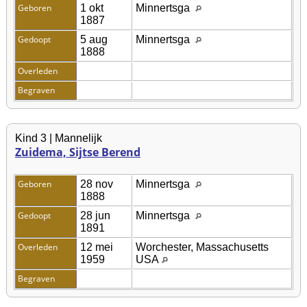
Geboren
1 okt
Minnertsga
1887
Gedoopt
5 aug
Minnertsga
1888
Overleden
Begraven
Kind 3 | Mannelijk
Zuidema, Sijtse Berend
Geboren
28 nov
Minnertsga
1888
Gedoopt
28 jun
Minnertsga
1891
Overleden
12 mei
Worchester, Massachusetts
1959
USA
Begraven