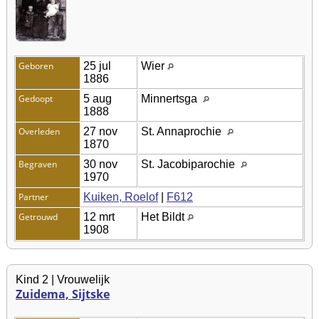
Geboren
25 jul
Wier
1886
Gedoopt
5 aug
Minnertsga
1888
Overleden
27 nov
St. Annaprochie
1870
Begraven
30 nov
St. Jacobiparochie
1970
Partner
Kuiken, Roelof
|
F612
Getrouwd
12 mrt
Het Bildt
1908
Kind 2 | Vrouwelijk
Zuidema, Sijtske