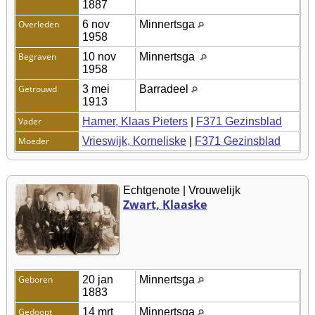
1887
Overleden
6 nov
Minnertsga
1958
Begraven
10 nov
Minnertsga
1958
Getrouwd
3 mei
Barradeel
1913
Vader
Hamer, Klaas Pieters
|
F371 Gezinsblad
Moeder
Vrieswijk, Korneliske
|
F371 Gezinsblad
Echtgenote | Vrouwelijk
Zwart, Klaaske
Geboren
20 jan
Minnertsga
1883
Gedoopt
14 mrt
Minnertsga