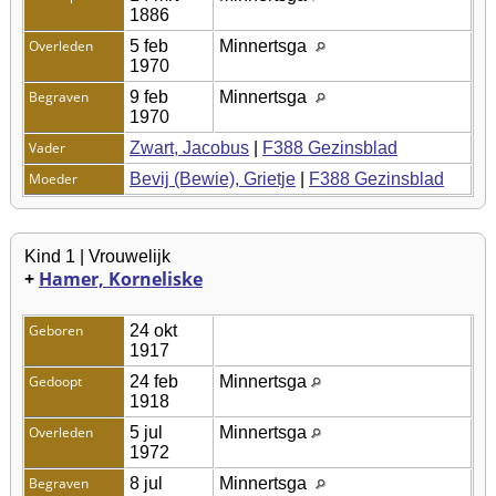
1886
Overleden
5 feb
Minnertsga
1970
Begraven
9 feb
Minnertsga
1970
Vader
Zwart, Jacobus
|
F388 Gezinsblad
Moeder
Bevij (Bewie), Grietje
|
F388 Gezinsblad
Kind 1 | Vrouwelijk
+
Hamer, Korneliske
Geboren
24 okt
1917
Gedoopt
24 feb
Minnertsga
1918
Overleden
5 jul
Minnertsga
1972
Begraven
8 jul
Minnertsga