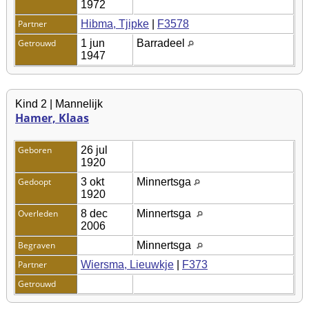
1972
Partner
Hibma, Tjipke
|
F3578
Getrouwd
1 jun
Barradeel
1947
Kind 2 | Mannelijk
Hamer, Klaas
Geboren
26 jul
1920
Gedoopt
3 okt
Minnertsga
1920
Overleden
8 dec
Minnertsga
2006
Begraven
Minnertsga
Partner
Wiersma, Lieuwkje
|
F373
Getrouwd