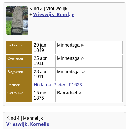
Kind 3 | Vrouwelijk
+
Vrieswijk, Romkje
Geboren
29 jan
Minnertsga
1849
Overleden
25 apr
Minnertsga
1911
Begraven
28 apr
Minnertsga
1911
Partner
Hildama, Pieter
|
F1623
Getrouwd
15 mei
Barradeel
1875
Kind 4 | Mannelijk
Vrieswijk, Kornelis