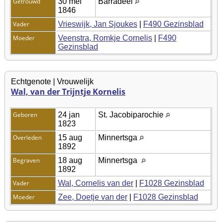
Getrouwd
30 mei
Barradeel
1846
Vader
Vrieswijk, Jan Sjoukes
|
F490 Gezinsblad
Moeder
Veenstra, Romkje Cornelis
|
F490
Gezinsblad
Echtgenote | Vrouwelijk
Wal, van der Trijntje Kornelis
Geboren
24 jan
St. Jacobiparochie
1823
Overleden
15 aug
Minnertsga
1892
Begraven
18 aug
Minnertsga
1892
Vader
Wal, Cornelis van der
|
F1028 Gezinsblad
Moeder
Zee, Doetje van der
|
F1028 Gezinsblad