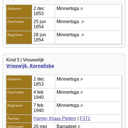
Geboren
2 dec
Minnertsga
1853
Overleden
25 jun
Minnertsga
1854
Begraven
28 jun
Minnertsga
1854
Kind 5 | Vrouwelijk
Vrieswijk, Korneliske
Geboren
2 dec
Minnertsga
1853
Overleden
4 feb
Minnertsga
1940
Begraven
7 feb
Minnertsga
1940
Partner
Hamer, Klaas Pieters
|
F371
Getrouwd
20 mei
Barradeel