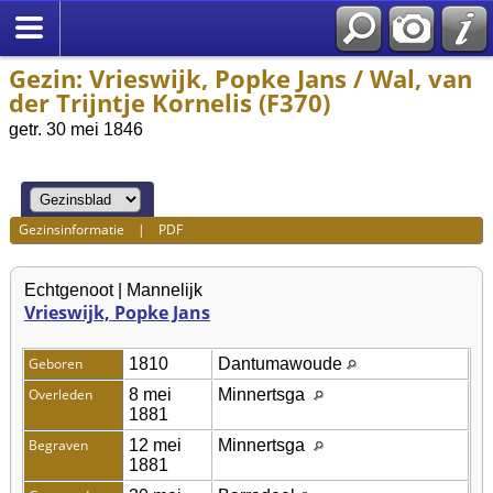
Gezin: Vrieswijk, Popke Jans / Wal, van
der Trijntje Kornelis (F370)
getr. 30 mei 1846
Gezinsinformatie
|
PDF
Echtgenoot | Mannelijk
Vrieswijk, Popke Jans
Geboren
1810
Dantumawoude
Overleden
8 mei
Minnertsga
1881
Begraven
12 mei
Minnertsga
1881