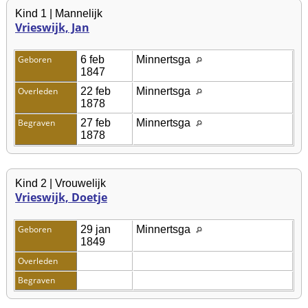
Kind 1 | Mannelijk
Vrieswijk, Jan
Geboren
6 feb
Minnertsga
1847
Overleden
22 feb
Minnertsga
1878
Begraven
27 feb
Minnertsga
1878
Kind 2 | Vrouwelijk
Vrieswijk, Doetje
Geboren
29 jan
Minnertsga
1849
Overleden
Begraven