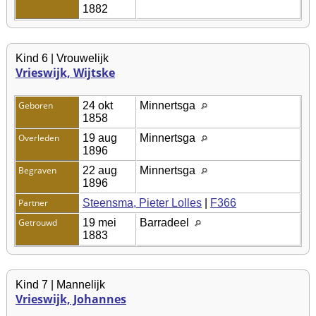
1882
Kind 6 | Vrouwelijk
Vrieswijk, Wijtske
Geboren
24 okt
Minnertsga
1858
Overleden
19 aug
Minnertsga
1896
Begraven
22 aug
Minnertsga
1896
Partner
Steensma, Pieter Lolles
|
F366
Getrouwd
19 mei
Barradeel
1883
Kind 7 | Mannelijk
Vrieswijk, Johannes