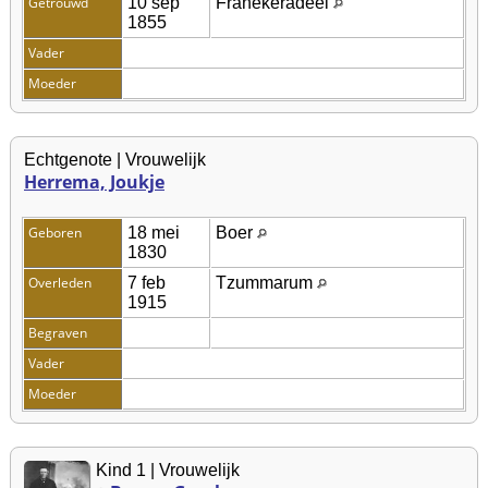
Getrouwd
10 sep
Franekeradeel
1855
Vader
Moeder
Echtgenote | Vrouwelijk
Herrema, Joukje
Geboren
18 mei
Boer
1830
Overleden
7 feb
Tzummarum
1915
Begraven
Vader
Moeder
Kind 1 | Vrouwelijk