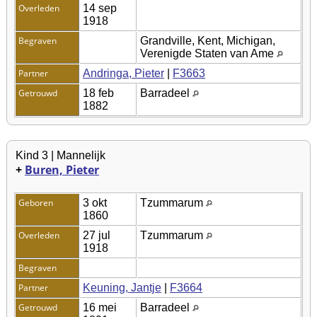
Overleden
14 sep
1918
Begraven
Grandville, Kent, Michigan,
Verenigde Staten van Ame
Partner
Andringa, Pieter
|
F3663
Getrouwd
18 feb
Barradeel
1882
Kind 3 | Mannelijk
+
Buren, Pieter
Geboren
3 okt
Tzummarum
1860
Overleden
27 jul
Tzummarum
1918
Begraven
Partner
Keuning, Jantje
|
F3664
Getrouwd
16 mei
Barradeel