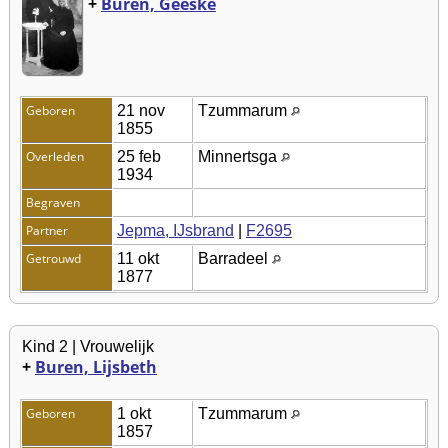
+
Buren, Geeske
Geboren
21 nov
Tzummarum
1855
Overleden
25 feb
Minnertsga
1934
Begraven
Partner
Jepma, IJsbrand
|
F2695
Getrouwd
11 okt
Barradeel
1877
Kind 2 | Vrouwelijk
+
Buren, Lijsbeth
Geboren
1 okt
Tzummarum
1857