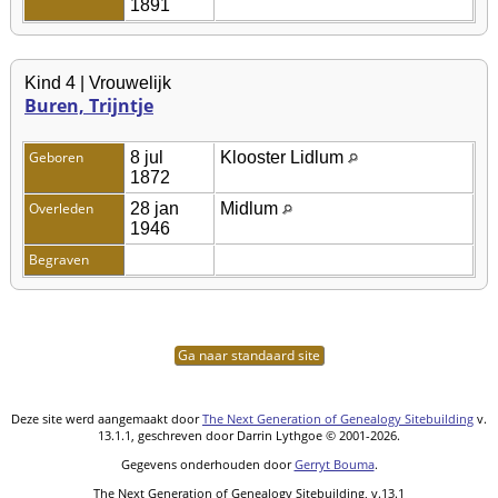
1891
Kind 4 | Vrouwelijk
Buren, Trijntje
Geboren
8 jul
Klooster Lidlum
1872
Overleden
28 jan
Midlum
1946
Begraven
Ga naar standaard site
Deze site werd aangemaakt door
The Next Generation of Genealogy Sitebuilding
v.
13.1.1, geschreven door Darrin Lythgoe © 2001-2026.
Gegevens onderhouden door
Gerryt Bouma
.
The Next Generation of Genealogy Sitebuilding, v.13.1