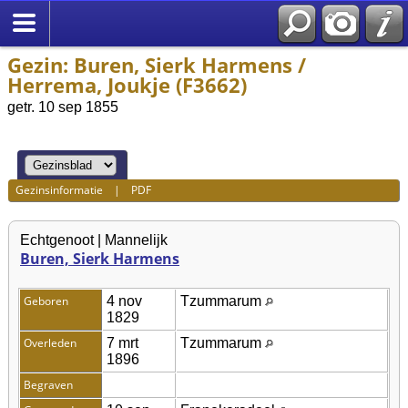
Gezin: Buren, Sierk Harmens /
Herrema, Joukje (F3662)
getr. 10 sep 1855
Gezinsinformatie
|
PDF
Echtgenoot | Mannelijk
Buren, Sierk Harmens
Geboren
4 nov
Tzummarum
1829
Overleden
7 mrt
Tzummarum
1896
Begraven