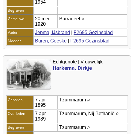
1954
Begraven
Getrouwd
20 mei
Barradeel
1920
Vader
Jepma, IJsbrand
|
F2695 Gezinsblad
Moeder
Buren, Geeske
|
F2695 Gezinsblad
Echtgenote | Vrouwelijk
Harkema, Dirkje
Geboren
7 apr
Tzummarum
1895
Overleden
7 apr
Tzummarum, Nij Bethanië
1989
Begraven
Tzummarum