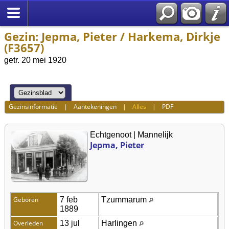
Gezin: Jepma, Pieter / Harkema, Dirkje
(F3657)
getr. 20 mei 1920
Gezinsinformatie
|
Aantekeningen
|
Alles
|
PDF
Echtgenoot | Mannelijk
Jepma, Pieter
Geboren
7 feb
Tzummarum
1889
Overleden
13 jul
Harlingen